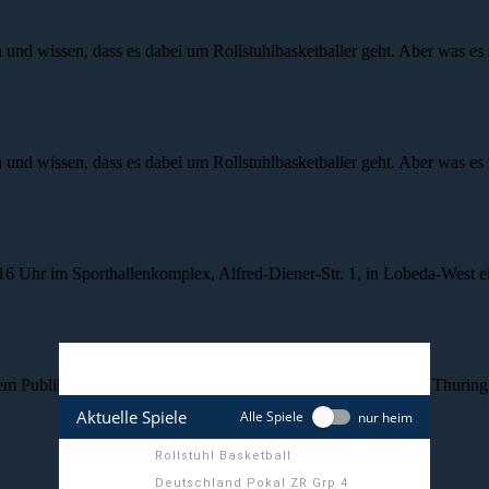
nd wissen, dass es dabei um Rollstuhlbasketballer geht. Aber was e
nd wissen, dass es dabei um Rollstuhlbasketballer geht. Aber was e
16 Uhr im Sporthallenkomplex, Alfred-Diener-Str. 1, in Lobeda-West e
Publikum sein letztes Spiel in der Saison. Jena Caputs II – Thuringi