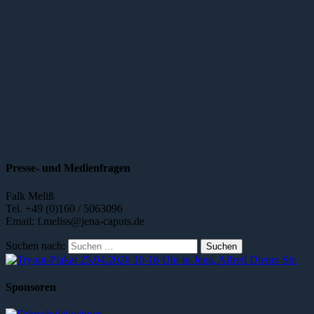
Presse- und Medienfragen
Falk Meliß
Tel. +49 (0)160 / 5063096
Email: f.meliss@jena-caputs.de
Suchen nach:
Sponsoren