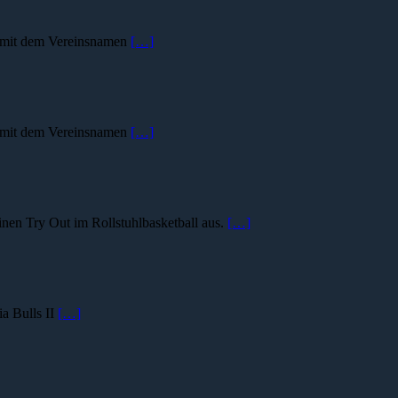
s mit dem Vereinsnamen
[…]
s mit dem Vereinsnamen
[…]
inen Try Out im Rollstuhlbasketball aus.
[…]
a Bulls II
[…]