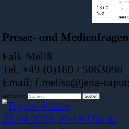
Presse- und Medienfragen
Falk Meliß
Tel. +49 (0)160 / 5063096
Email: f.meliss@jena-caput
Suchen nach: