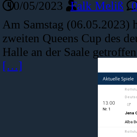
10/05/2023
Falk Meliß
Am Samstag (06.05.2023) h
zweiten Queens Cup des deu
Halle an der Saale getroffen
[…]