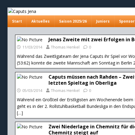
Start
Aktuelles
Saison 2025/26
Juniors
Sponsor
Jenas Zweite mit zwei Erfolgen in B
11/03/2014
Thomas Henkel
0
Während das Zweitligateam der Jena Caputs ihr Spiel vor Woc
(53:62) konnte die zweite Mannschaft am Sonntag in Berlin 2
Caputs müssen nach Rahden – Zwei
letzten Spieltag in Oberliga
05/03/2014
Thomas Henkel
0
Während ein Großteil der Erstligisten am Wochenende beim 
geht es in der 2. Rollstuhlbasketball Bundesliga in den Endsp
[…]
Zwei Niederlage in Chemnitz für di
Chemnitz steigt auf