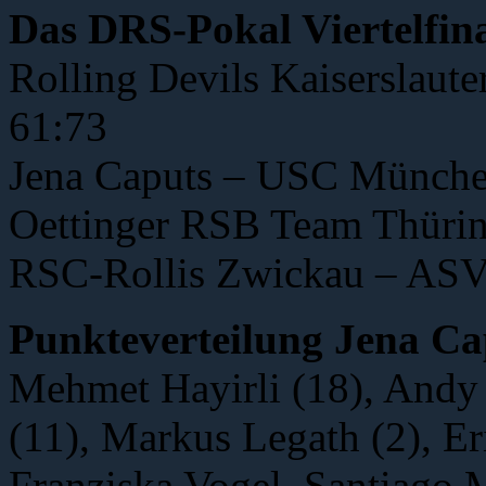
Das DRS-Pokal Viertelfina
Rolling Devils Kaiserslaut
61:73
Jena Caputs – USC Münche
Oettinger RSB Team Thüri
RSC-Rollis Zwickau – ASV 
Punkteverteilung Jena Ca
Mehmet Hayirli (18), Andy 
(11), Markus Legath (2), E
Franziska Vogel, Santiago 