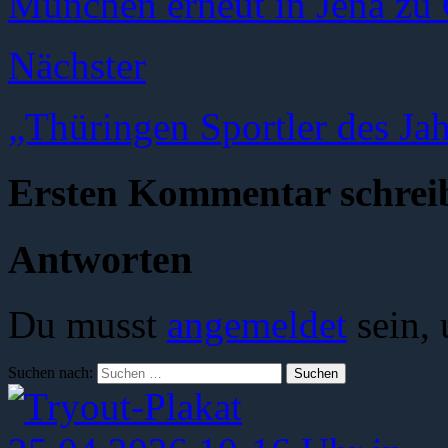
München erneut in Jena zu 
Nächster
„Thüringen Sportler des Ja
Ersten Kommentar schrei
Antworten
Du musst
angemeldet
sein,
Suchen nach: