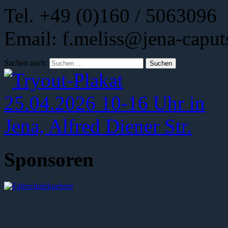
Tel. +49 (0)160 / 5063096
Email: f.meliss@jena-caput
Suchen nach:
Sponsoren