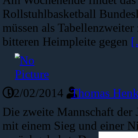
Rollstuhlbasketball Bundesl
müssen als Tabellenzweite
bitteren Heimpleite gegen
[
02/02/2014
Thomas Henk
Die zweite Mannschaft der 
mit einem Sieg und einer N