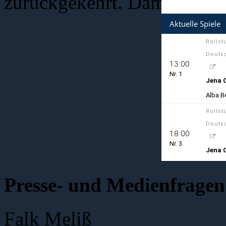
zurückgekehrt. Damit bilden
Presse- und Medienfragen
Falk Meliß