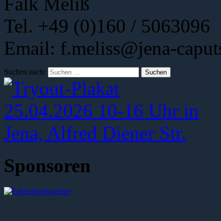
Falk Meliß
Tel. +49 (0)160 / 5063096
Email: f.meliss@jena-caput
Suchen nach:
Sponsoren