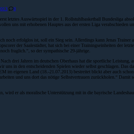
2013
0
rst letztes Auswärtsspiel in der 1. Rollstuhlbasketball Bundesliga ab
llen uns mit erhobenen Hauptes aus der ersten Liga verabschieden un
h noch erfolglos ist, soll ein Sieg sein. Allerdings kann Jenas Trainer 
scorer der Saalestädter, hat sich bei einer Trainingseinheiten der let
noch fraglich.“, so der sympathische 29-jährige.
Nach drei Jahren im deutschen Oberhaus hat die sportliche Leistung, a
wir uns in den entscheidenden Spielen wieder selbst geschlagen. Das dar
EM im eigenen Land (18.-21.07.2013) bestreitet blickt aber auch schon 
 arbeiten und uns dort das nötige Selbstvertrauen zurückholen.“ Damit se
, wird er als moralische Unterstützung mit in die bayrische Landesha