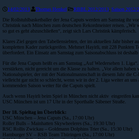
14/02/2013
Thomas Henkel
RBBL 2012/2013
,
Saison 2012/
Die Rollstuhlbasketballer der Jena Caputs werden am Samstag ihr vore
Christink nach München zum deutschen Rekordmeister reisen. „Wir wo
so gut es geht abzuschließen“, zeigt sich Lars Christink kämpferisch.
Klares Ziel gegen den Tabellensiebten, der im aktuellen Jahr bisher auc
kompletten Kader zurückgreifen. Mehmet Hayirli, mit 228 Punkten Top
überfordert. Ein Einsatz am Samstag zum Saisonabschluss ist deshalb 
Für die Jena Caputs heißt es am Samstag „Auf Wiedersehen 1. Liga“. 
verstärken, nicht gereicht um die Klasse zu halten. „Vor allem haben 
Nationalspieler, der mit der Nationalmannschaft in diesem Jahr die C-
vielleicht gar nicht so schlecht, wenn wir in der 2. Liga weiter an uns
kommenden Saison weiter für die Caputs spielt.
Auch wenn Hayirli beim Spiel in München nicht aktiv eingreifen kann
USC München ist um 17 Uhr in der Sporthalle Säbener Straße.
Der 18. Spieltag im Überblick:
USC München – Jena Caputs (Sa., 17:00 Uhr)
Roller Bulls – Mainhatten Skywheeleres (Sa., 19:30 Uhr)
RSC Rollis Zwickau – Goldmann Dolphins Trier (Sa., 15:30 Uhr)
Hamburger SV – RSB Team Thüringen (Sa., 17:00 Uhr)