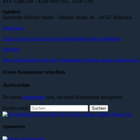
RSV Lahn-Dill – Köln 99ers (Sa., 16:00 Uhr)
Spielort:
Sporthalle Säbener Straße – Säbener Straße 49 – 81547 München
Vorheriger
Jenas Zweite muss nach einer Regionalliga Saison absteigen
Nächster
Jena verabschiedet sich trotz Niederlage mit einer guten Leistung aus
Ersten Kommentar schreiben
Antworten
Du musst
angemeldet
sein, um einen Kommentar abzugeben.
Suchen nach:
Sponsoren