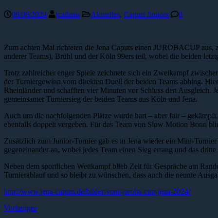
06/06/2024
jcadmin
Aktuelles
,
Caputs Juniors
0
Zum achten Mal richteten die Jena Caputs einen JUROBACUP aus, zu
anderer Teams), Brühl und der Köln 99ers teil, wobei die beiden let
Trotz zahlreicher enger Spiele zeichnete sich ein Zweikampf zwisc
der Turniergewinn vom direkten Duell der beiden Teams abhing. Hier h
Rheinländer und schafften vier Minuten vor Schluss den Ausgleich. J
gemeinsamer Turniersieg der beiden Teams aus Köln und Jena.
Auch um die nachfolgenden Plätze wurde hart – aber fair – gekämpft.
ebenfalls doppelt vergeben. Für das Team von Slow Motion Bonn blie
Zusätzlich zum Junior-Turnier gab es in Jena wieder ein Mini-Turnier 
gegeneinander an, wobei jedes Team einen Sieg errang und das dritte 
Neben dem sportlichen Wettkampf blieb Zeit für Gespräche am Rande
Turnierablauf und so bleibt zu wünschen, dass auch die neunte Ausg
http://www.jena-caputs.de/bilder-vom-juroba-cup-jena-2024/
Vorheriger