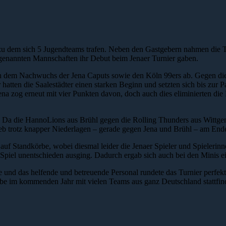
 dem sich 5 Jugendteams trafen. Neben den Gastgebern nahmen die Te
ztgenannten Mannschaften ihr Debut beim Jenaer Turnier gaben.
hen dem Nachwuchs der Jena Caputs sowie den Köln 99ers ab. Gegen die
atten die Saalestädter einen starken Beginn und setzten sich bis zur P
ena zog erneut mit vier Punkten davon, doch auch dies eliminierten di
 Da die HannoLions aus Brühl gegen die Rolling Thunders aus Wittgensd
b trotz knapper Niederlagen – gerade gegen Jena und Brühl – am Ende
auf Standkörbe, wobei diesmal leider die Jenaer Spieler und Spielerinn
Spiel unentschieden ausging. Dadurch ergab sich auch bei den Minis ei
 und das helfende und betreuende Personal rundete das Turnier perfe
abe im kommenden Jahr mit vielen Teams aus ganz Deutschland stattfin