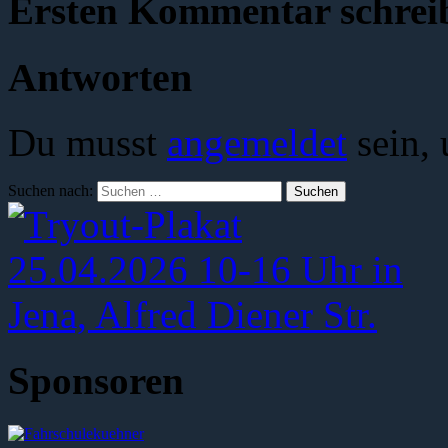
Ersten Kommentar schrei
Antworten
Du musst
angemeldet
sein,
Suchen nach:
Sponsoren