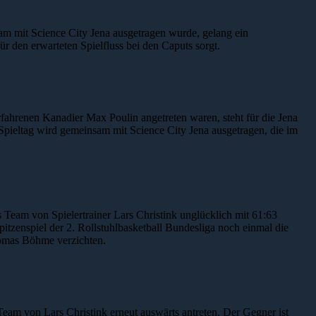
am mit Science City Jena ausgetragen wurde, gelang ein
ür den erwarteten Spielfluss bei den Caputs sorgt.
ahrenen Kanadier Max Poulin angetreten waren, steht für die Jena
pieltag wird gemeinsam mit Science City Jena ausgetragen, die im
s Team von Spielertrainer Lars Christink unglücklich mit 61:63
itzenspiel der 2. Rollstuhlbasketball Bundesliga noch einmal die
homas Böhme verzichten.
Team von Lars Christink erneut auswärts antreten. Der Gegner ist