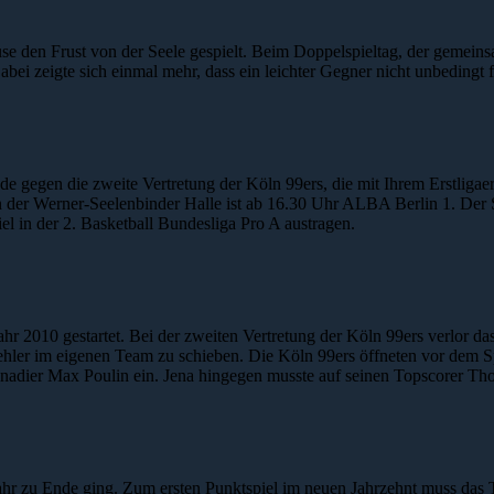
e den Frust von der Seele gespielt. Beim Doppelspieltag, der gemeins
bei zeigte sich einmal mehr, dass ein leichter Gegner nicht unbedingt f
gen die zweite Vertretung der Köln 99ers, die mit Ihrem Erstligaerf
 der Werner-Seelenbinder Halle ist ab 16.30 Uhr ALBA Berlin 1. Der S
l in der 2. Basketball Bundesliga Pro A austragen.
hr 2010 gestartet. Bei der zweiten Vertretung der Köln 99ers verlor da
ehler im eigenen Team zu schieben. Die Köln 99ers öffneten vor dem Sp
Kanadier Max Poulin ein. Jena hingegen musste auf seinen Topscorer T
Jahr zu Ende ging. Zum ersten Punktspiel im neuen Jahrzehnt muss das 