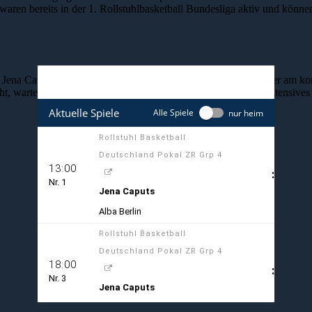
aren bereits in der 1. Rollstuhlbasketball Bundesliga aktiv und können
den Jena Caputs wieder jeder auf den Ligaalltag. Doch bevor dieser 
t, wartet auf das Team von Spielertrainer Lars Christink ein intensiv