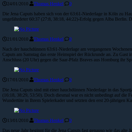
24/01/2010
Thomas Henkel
0
Die Jena Caputs haben sich von der 63:61-Niederlage in Köln zu Haus
ungefährdeter 60:37 (27:8, 38:18, 44:22)-Erfolg gegen Alba Berlin. Da
21/01/2010
Thomas Henkel
0
Nach der hauchdünnen 63:61-Niederlage am vergangenen Wochenende ge
Caputs am Samstag das erste Heimspiel der Rückrunde an. Zu Gast in
Anschluss (20 Uhr) gegen die Saar-Pfalz Braves aus Homburg ihr Spie
17/01/2010
Thomas Henkel
0
Die Jena Caputs sind mit einer hauchdünnen Niederlage in das Sportja
(16:18, 38:29, 53:50). Doch diesmal war es nicht unbedingt auf die F
Wundertüte in Ihrem Spielerkader und setzten den erst 20-jährigen 
13/01/2010
Thomas Henkel
0
Das neue Jahr beginnt für die Jena Caputs fast genauso wie das alte 