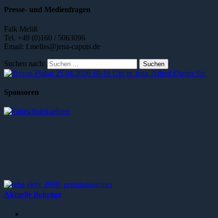
Presse- und Medienfragen
Falk Meliß
Tel. +49 (0)160 / 5063096
Email: f.meliss@jena-caputs.de
Suchen nach:
Sponsoren
Aktuelle Beiträge