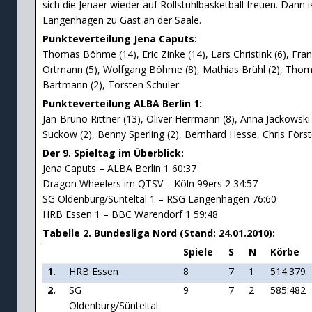
sich die Jenaer wieder auf Rollstuhlbasketball freuen. Dann 
Langenhagen zu Gast an der Saale.
Punkteverteilung Jena Caputs:
Thomas Böhme (14), Eric Zinke (14), Lars Christink (6), Fran
Ortmann (5), Wolfgang Böhme (8), Mathias Brühl (2), Thoma
Bartmann (2), Torsten Schüler
Punkteverteilung ALBA Berlin 1:
Jan-Bruno Rittner (13), Oliver Herrmann (8), Anna Jackowski (
Suckow (2), Benny Sperling (2), Bernhard Hesse, Chris Först
Der 9. Spieltag im Überblick:
Jena Caputs – ALBA Berlin 1 60:37
Dragon Wheelers im QTSV – Köln 99ers 2 34:57
SG Oldenburg/Sünteltal 1 – RSG Langenhagen 76:60
HRB Essen 1 – BBC Warendorf 1 59:48
Tabelle 2. Bundesliga Nord (Stand: 24.01.2010):
Spiele
S
N
Körbe
1.
HRB Essen
8
7
1
514:379
2.
SG
9
7
2
585:482
Oldenburg/Sünteltal