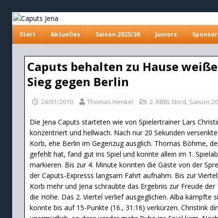
Start
Aktuelles
Saison 2025/26
Juniors
Sponsor
Caputs behalten zu Hause weiße 
Sieg gegen Berlin
24/01/2010
Thomas Henkel
2. RBBL Nord
,
Saison 2
Die Jena Caputs starteten wie von Spielertrainer Lars Christ
konzentriert und hellwach. Nach nur 20 Sekunden versenkte 
Korb, ehe Berlin im Gegenzug ausglich. Thomas Böhme, der 
gefehlt hat, fand gut ins Spiel und konnte allein im 1. Spiela
markieren. Bis zur 4. Minute konnten die Gäste von der Spr
der Caputs-Expresss langsam Fahrt aufnahm. Bis zur Viertel
Korb mehr und Jena schraubte das Ergebnis zur Freude der 
die Höhe. Das 2. Viertel verlief ausgeglichen. Alba kämpfte s
konnte bis auf 15-Punkte (16., 31:16) verkürzen. Christink dir