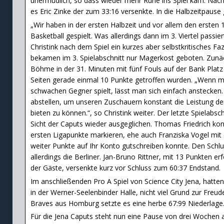
unermüdlich, so dass wieder mehr Ruhe ins Spiel kam. Nac
es Eric Zinke der zum 33:16 versenkte. In die Halbzeitpause 
„Wir haben in der ersten Halbzeit und vor allem den ersten 
Basketball gespielt. Was allerdings dann im 3. Viertel passier
Christink nach dem Spiel ein kurzes aber selbstkritisches Fa
bekamen im 3. Spielabschnitt nur Magerkost geboten. Zu
Böhme in der 31. Minuten mit fünf Fouls auf der Bank Plat
Seiten gerade einmal 10 Punkte getroffen wurden. „Wenn 
schwachen Gegner spielt, lässt man sich einfach anstecken
abstellen, um unseren Zuschauern konstant die Leistung der
bieten zu können.“, so Christink weiter. Der letzte Spielabsch
Sicht der Caputs wieder ausgeglichen. Thomas Friedrich konn
ersten Ligapunkte markieren, ehe auch Franziska Vogel mit 
weiter Punkte auf Ihr Konto gutschreiben konnte. Den Schlu
allerdings die Berliner. Jan-Bruno Rittner, mit 13 Punkten er
der Gäste, versenkte kurz vor Schluss zum 60:37 Endstand.
Im anschließenden Pro A Spiel von Science City Jena, hatte
in der Werner-Seelenbinder Halle, nicht viel Grund zur Freud
Braves aus Homburg setzte es eine herbe 67:99 Niederlage
Für die Jena Caputs steht nun eine Pause von drei Wochen 