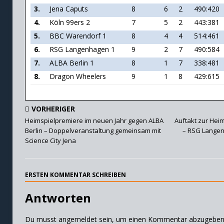
3.
Jena Caputs
8
6
2
490:420
4.
Köln 99ers 2
7
5
2
443:381
5.
BBC Warendorf 1
8
4
4
514:461
6.
RSG Langenhagen 1
9
2
7
490:584
7.
ALBA Berlin 1
8
1
7
338:481
8.
Dragon Wheelers
9
1
8
429:615
VORHERIGER
Heimspielpremiere im neuen Jahr gegen ALBA
Auftakt zur Heim
Berlin – Doppelveranstaltung gemeinsam mit
– RSG Langen
Science City Jena
ERSTEN KOMMENTAR SCHREIBEN
Antworten
Du musst
angemeldet
sein, um einen Kommentar abzugeben