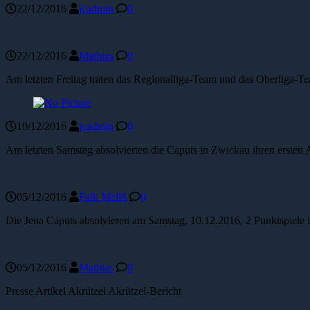
22/12/2016
jcadmin
0
22/12/2016
Mathias
0
Am letzten Freitag traten das Regionalliga-Team und das Oberliga-Te
10/12/2016
jcadmin
0
Am letzten Samstag absolvierten die Caputs in Zwickau ihren ersten
05/12/2016
Falk Meliß
0
Die Jena Caputs absolvieren am Samstag, 10.12.2016, 2 Punktspiele i
05/12/2016
Mathias
0
Presse Artikel Akrützel Akrützel-Bericht