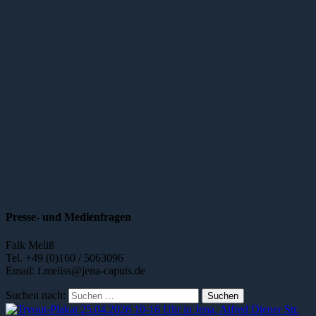
Presse- und Medienfragen
Falk Meliß
Tel. +49 (0)160 / 5063096
Email: f.meliss@jena-caputs.de
Suchen nach: