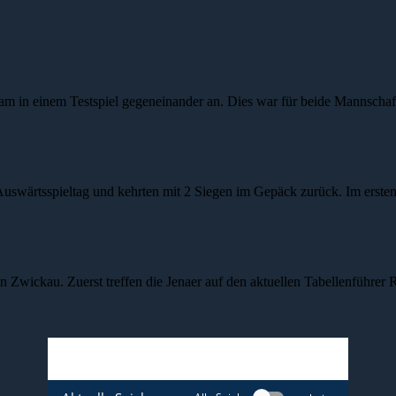
am in einem Testspiel gegeneinander an. Dies war für beide Mannschaf
 Auswärtsspieltag und kehrten mit 2 Siegen im Gepäck zurück. Im erst
n Zwickau. Zuerst treffen die Jenaer auf den aktuellen Tabellenführe