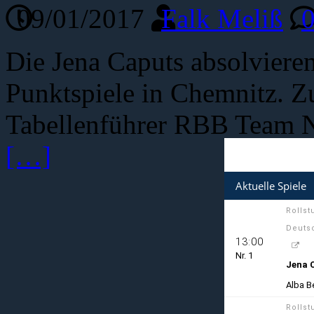
09/01/2017
Falk Meliß
Die Jena Caputs absolviere
Punktspiele in Chemnitz. Zue
Tabellenführer RBB Team N
[…]