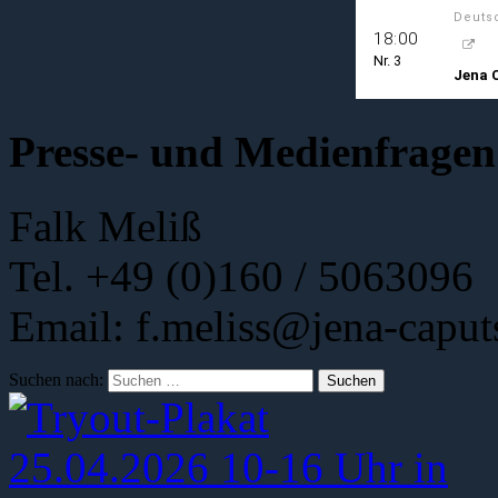
Presse- und Medienfragen
Falk Meliß
Tel. +49 (0)160 / 5063096
Email: f.meliss@jena-caput
Suchen nach: