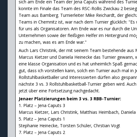
sich am Ende ein Team der Jena Caputs während des Turnie
konnte im Finale das Team des RSC-Rollis Zwickau 2 besieg
Team aus Bamberg. Turnierleiter Mike Reichardt, der gleichz
Teams in Chemnitz ist, war nach dem Turnier glücklich: "Es
für uns als Organisatoren. Am Ende war es nur durch die Un
Unternehmen sowie der fleißigen Helfer im Hintergrund mög
zu machen, was es am Ende war."
Auch Lars Christink, der mit seinem Team bestehende aus 
Marcus Kietzer und Daniela Heinecke das Turnier gewann, w
eine klasse Organisation und es hat unheimlich Spaß gemacht
gut, dass ich vorstellen kann, solch ein Turnier auch mal in
Rollstuhlbasketballer und Interessierten dürfen also gespan
nächste 3 vs. 3 Rollstuhlbasketball-Turnier geben wird. Auch
jetzt über eine Fortsetzung nachgedacht.
Jenaer Platzierungen beim 3 vs. 3 RBB-Turnier:
1. Platz – Jena Caputs 3
Marcus Kietzer, Lars Christink, Matthias Heimbach, Daniela
5. Platz – Jena Caputs 1
Stephanie Heinecke, Torsten Schüler, Chrstian Vogt
7. Platz – Jena Caputs 2