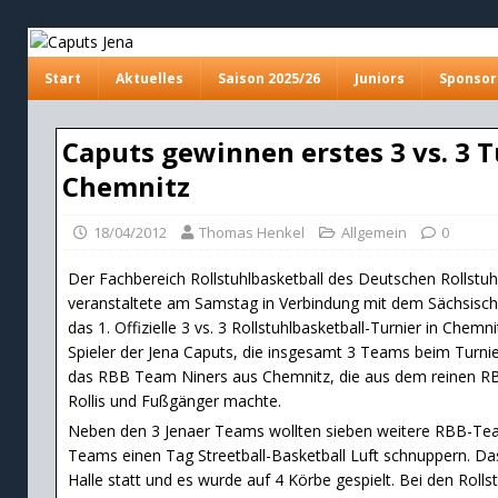
Start
Aktuelles
Saison 2025/26
Juniors
Sponsor
Caputs gewinnen erstes 3 vs. 3 T
Chemnitz
18/04/2012
Thomas Henkel
Allgemein
0
Der Fachbereich Rollstuhlbasketball des Deutschen Rollstuh
veranstaltete am Samstag in Verbindung mit dem Sächsisc
das 1. Offizielle 3 vs. 3 Rollstuhlbasketball-Turnier in Chemn
Spieler der Jena Caputs, die insgesamt 3 Teams beim Turnier
das RBB Team Niners aus Chemnitz, die aus dem reinen RBB
Rollis und Fußgänger machte.
Neben den 3 Jenaer Teams wollten sieben weitere RBB-Te
Teams einen Tag Streetball-Basketball Luft schnuppern. Das 
Halle statt und es wurde auf 4 Körbe gespielt. Bei den Rolls