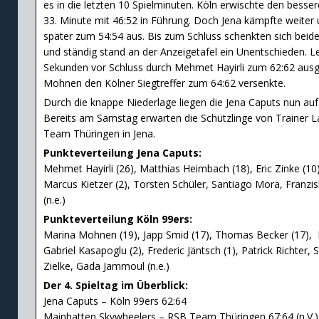
es in die letzten 10 Spielminuten. Köln erwischte den besser
33. Minute mit 46:52 in Führung. Doch Jena kämpfte weiter 
später zum 54:54 aus. Bis zum Schluss schenkten sich bei
und ständig stand an der Anzeigetafel ein Unentschieden. L
Sekunden vor Schluss durch Mehmet Hayirli zum 62:62 ausg
Mohnen den Kölner Siegtreffer zum 64:62 versenkte.
Durch die knappe Niederlage liegen die Jena Caputs nun auf
Bereits am Samstag erwarten die Schützlinge von Trainer La
Team Thüringen in Jena.
Punkteverteilung Jena Caputs:
Mehmet Hayirli (26), Matthias Heimbach (18), Eric Zinke (1
Marcus Kietzer (2), Torsten Schüler, Santiago Mora, Franzisk
(n.e.)
Punkteverteilung Köln 99ers:
Marina Mohnen (19), Japp Smid (17), Thomas Becker (17), L
Gabriel Kasapoglu (2), Frederic Jäntsch (1), Patrick Richter,
Zielke, Gada Jammoul (n.e.)
Der 4. Spieltag im Überblick:
Jena Caputs – Köln 99ers 62:64
Mainhatten Skywheelers – RSB Team Thüringen 67:64 (n.V.)