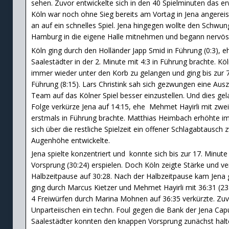
sehen. Zuvor entwickelte sich in den 40 Spielminuten das er
Köln war noch ohne Sieg bereits am Vortag in Jena angereis
an auf ein schnelles Spiel. Jena hingegen wollte den Schwu
Hamburg in die eigene Halle mitnehmen und begann nervös 
Köln ging durch den Holländer Japp Smid in Führung (0:3), 
Saalestädter in der 2. Minute mit 4:3 in Führung brachte. Köl
immer wieder unter den Korb zu gelangen und ging bis zur 7
Führung (8:15). Lars Christink sah sich gezwungen eine Aus
Team auf das Kölner Spiel besser einzustellen. Und dies gel
Folge verkürze Jena auf 14:15, ehe Mehmet Hayirli mit zwei
erstmals in Führung brachte. Matthias Heimbach erhöhte im
sich über die restliche Spielzeit ein offener Schlagabtausch
Augenhöhe entwickelte.
Jena spielte konzentriert und konnte sich bis zur 17. Minut
Vorsprung (30:24) erspielen. Doch Köln zeigte Stärke und ver
Halbzeitpause auf 30:28. Nach der Halbzeitpause kam Jena g
ging durch Marcus Kietzer und Mehmet Hayirli mit 36:31 (23.
4 Freiwürfen durch Marina Mohnen auf 36:35 verkürzte. Zuv
Unparteiischen ein techn. Foul gegen die Bank der Jena Cap
Saalestädter konnten den knappen Vorsprung zunächst halte