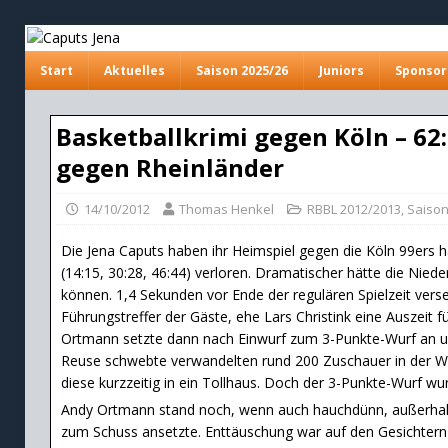
Start
Aktuelles
Saison 2025/26
Juniors
Sponsor
Basketballkrimi gegen Köln – 62
gegen Rheinländer
14/10/2012
Thomas Henkel
RBBL 2012/2013
,
Saison
Die Jena Caputs haben ihr Heimspiel gegen die Köln 99ers 
(14:15, 30:28, 46:44) verloren. Dramatischer hätte die Niede
können. 1,4 Sekunden vor Ende der regulären Spielzeit ve
Führungstreffer der Gäste, ehe Lars Christink eine Auszeit 
Ortmann setzte dann nach Einwurf zum 3-Punkte-Wurf an und
Reuse schwebte verwandelten rund 200 Zuschauer in der We
diese kurzzeitig in ein Tollhaus. Doch der 3-Punkte-Wurf wur
Andy Ortmann stand noch, wenn auch hauchdünn, außerhalb 
zum Schuss ansetzte. Enttäuschung war auf den Gesichtern 