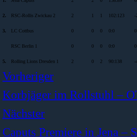
1.
Jena Caputs
2
2
0
158:89
6
2.
RSC-Rollis Zwickau 2
2
1
1
102:123
-
3.
LC Cottbus
0
0
0
0:0
0
RSC Berlin 1
0
0
0
0:0
0
5.
Rolling Lions Dresden 1
2
0
2
90:138
-
Vorheriger
Korbjäger im Rollstuhl – 
Nächster
Caputs Premiere in Jena – 