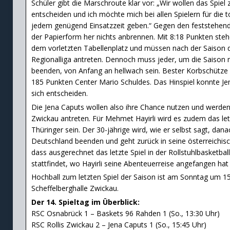
Schüler gibt die Marschroute klar vor: „Wir wollen das Spie
entscheiden und ich möchte mich bei allen Spielern für die 
jedem genügend Einsatzzeit geben.“ Gegen den feststehende
der Papierform her nichts anbrennen. Mit 8:18 Punkten ste
dem vorletzten Tabellenplatz und müssen nach der Saison d
Regionalliga antreten. Dennoch muss jeder, um die Saison 
beenden, von Anfang an hellwach sein. Bester Korbschütze 
185 Punkten Center Mario Schuldes. Das Hinspiel konnte Je
sich entscheiden.
Die Jena Caputs wollen also ihre Chance nutzen und werden
Zwickau antreten. Für Mehmet Hayirli wird es zudem das letz
Thüringer sein. Der 30-jährige wird, wie er selbst sagt, dana
Deutschland beenden und geht zurück in seine österreichisch
dass ausgerechnet das letzte Spiel in der Rollstuhlbasketbal
stattfindet, wo Hayirli seine Abenteuerreise angefangen hat
Hochball zum letzten Spiel der Saison ist am Sonntag um 15
Scheffelberghalle Zwickau.
Der 14. Spieltag im Überblick:
RSC Osnabrück 1 – Baskets 96 Rahden 1 (So., 13:30 Uhr)
RSC Rollis Zwickau 2 – Jena Caputs 1 (So., 15:45 Uhr)