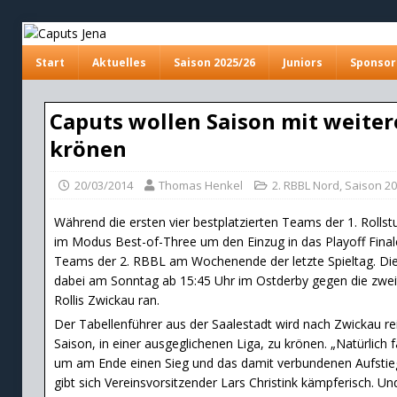
Start
Aktuelles
Saison 2025/26
Juniors
Sponsor
Caputs wollen Saison mit weiter
krönen
20/03/2014
Thomas Henkel
2. RBBL Nord
,
Saison 2
Während die ersten vier bestplatzierten Teams der 1. Rollst
im Modus Best-of-Three um den Einzug in das Playoff Finale
Teams der 2. RBBL am Wochenende der letzte Spieltag. Di
dabei am Sonntag ab 15:45 Uhr im Ostderby gegen die zwei
Rollis Zwickau ran.
Der Tabellenführer aus der Saalestadt wird nach Zwickau re
Saison, in einer ausgeglichenen Liga, zu krönen. „Natürlich 
um am Ende einen Sieg und das damit verbundenen Aufstiegs
gibt sich Vereinsvorsitzender Lars Christink kämpferisch. U