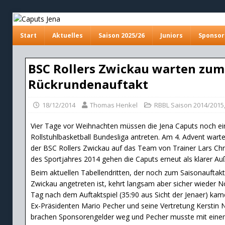
Start
Aktuelles
Saison 2025/26
Juniors
Sponsor
BSC Rollers Zwickau warten zum
Rückrundenauftakt
18/12/2014
Thomas Henkel
RBBL Saison 2014/2015
Vier Tage vor Weihnachten müssen die Jena Caputs noch ein
Rollstuhlbasketball Bundesliga antreten. Am 4. Advent war
der BSC Rollers Zwickau auf das Team von Trainer Lars Chris
des Sportjahres 2014 gehen die Caputs erneut als klarer Auße
Beim aktuellen Tabellendritten, der noch zum Saisonauftakt 
Zwickau angetreten ist, kehrt langsam aber sicher wieder No
Tag nach dem Auftaktspiel (35:90 aus Sicht der Jenaer) ka
Ex-Präsidenten Mario Pecher und seine Vertretung Kerstin 
brachen Sponsorengelder weg und Pecher musste mit einem