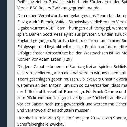
Reißleine ziehen. Zunächst sicherte ein Förderverein den Sp
Verein BSC Rollers Zwickau gegründet wurde.
Den neuen Verantwortlichen gelang es das Team fast komp
Einzig André Bienek, Vaidas Stravinskas verließen den Verei
Ligakonkurrent RSB Team Thüringen auf Korbjagd, während S
spielt. Darren Scott Peasley ist aus privaten Gründen zurüc
England gegangen. Sportlich bleibt das Team um Trainer Sin
Erfolgsspur und liegt aktuell mit 14:4 Punkten auf dem dritte
Erfolgreichster Korbschütze bei den Westsachsen ist Kai Möl
Körben vor Adam Erben (129).
Die Jena Caputs können am Sonntag frei aufspielen. Schließl
nichts zu verlieren. „Auch diesmal werden wir uns einem int
Team geschlagen geben müssen.“, blickt Lars Christink vorau
weiterhin an den Mitteln, um sich so zu verstärken, dass ma
der 1. Rollstuhlbasketball Bundesliga. Für Frank Oehme und R
zum Rückrundenauftakt gleichzeitig eine Rückkehr an die alte
vor der Saison nach Jena gewechselt und werden mit Sicher
und Verantwortlichen schütteln müssen.
Hochball zum letzten Spiel im Sportjahr 2014 ist am Sonnta
Scheffelberghalle Zwickau.