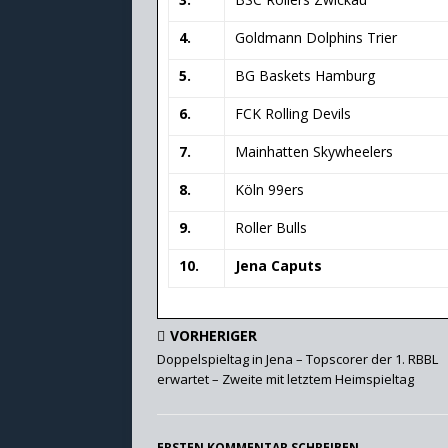
4.
Goldmann Dolphins Trier
5.
BG Baskets Hamburg
6.
FCK Rolling Devils
7.
Mainhatten Skywheelers
8.
Köln 99ers
9.
Roller Bulls
10.
Jena Caputs
VORHERIGER
Doppelspieltag in Jena – Topscorer der 1. RBBL
erwartet – Zweite mit letztem Heimspieltag
ERSTEN KOMMENTAR SCHREIBEN