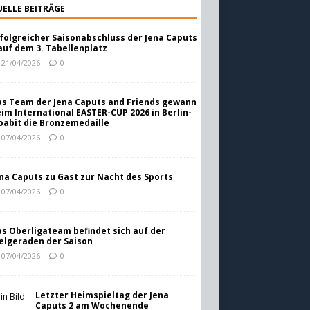
ELLE BEITRÄGE
folgreicher Saisonabschluss der Jena Caputs
auf dem 3. Tabellenplatz
21/04/2026
0
s Team der Jena Caputs and Friends gewann
im International EASTER-CUP 2026 in Berlin-
abit die Bronzemedaille
07/04/2026
0
na Caputs zu Gast zur Nacht des Sports
07/04/2026
0
s Oberligateam befindet sich auf der
elgeraden der Saison
07/04/2026
0
Letzter Heimspieltag der Jena
Caputs 2 am Wochenende