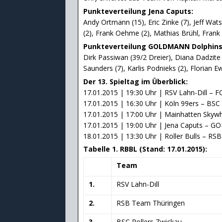
Punkteverteilung Jena Caputs:
Andy Ortmann (15), Eric Zinke (7), Jeff Wats
(2), Frank Oehme (2), Mathias Brühl, Fran
Punkteverteilung GOLDMANN Dolphins 
Dirk Passiwan (39/2 Dreier), Diana Dadzite 
Saunders (7), Karlis Podnieks (2), Florian Ew
Der 13. Spieltag im Überblick:
17.01.2015 | 19:30 Uhr | RSV Lahn-Dill – FC
17.01.2015 | 16:30 Uhr | Köln 99ers – BSC 
17.01.2015 | 17:00 Uhr | Mainhatten Skyw
17.01.2015 | 19:00 Uhr | Jena Caputs – G
18.01.2015 | 13:30 Uhr | Roller Bulls – R
Tabelle 1. RBBL (Stand: 17.01.2015):
Team
1.
RSV Lahn-Dill
2.
RSB Team Thüringen
3.
BSC Rollers Zwickau