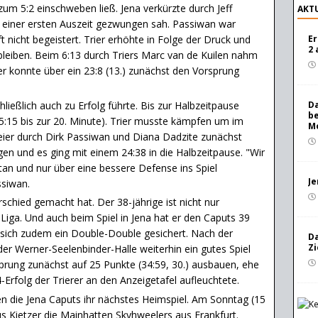
zum 5:2 einschweben ließ. Jena verkürzte durch Jeff
AKTU
u einer ersten Auszeit gezwungen sah. Passiwan war
t nicht begeistert. Trier erhöhte in Folge der Druck und
Er
2 
bleiben. Beim 6:13 durch Triers Marc van de Kuilen nahm
ier konnte über ein 23:8 (13.) zunächst den Vorsprung
ließlich auch zu Erfolg führte. Bis zur Halbzeitpause
Da
be
15:15 bis zur 20. Minute). Trier musste kämpfen um im
Mo
reier durch Dirk Passiwan und Diana Dadzite zunächst
gen und es ging mit einem 24:38 in die Halbzeitpause. "Wir
tan und nur über eine bessere Defense ins Spiel
Je
ssiwan.
chied gemacht hat. Der 38-jährige ist nicht nur
 Liga. Und auch beim Spiel in Jena hat er den Caputs 39
sich zudem ein Double-Double gesichert. Nach der
Da
Zi
er Werner-Seelenbinder-Halle weiterhin ein gutes Spiel
sprung zunächst auf 25 Punkte (34:59, 30.) ausbauen, ehe
-Erfolg der Trierer an den Anzeigetafel aufleuchtete.
ie Jena Caputs ihr nächstes Heimspiel. Am Sonntag (15
 Kietzer die Mainhatten Skyhweelers aus Frankfurt.