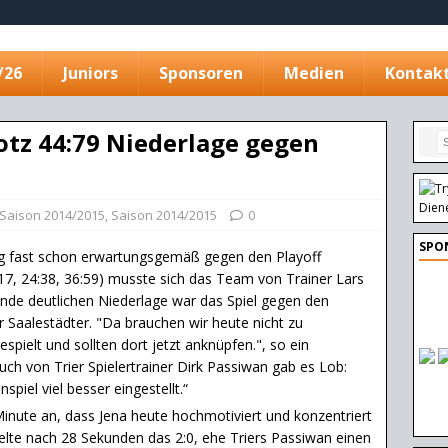
/26
Juniors
Sponsoren
Medien
Kontak
otz 44:79 Niederlage gegen
Saison 2014/2015
,
Saison 2014/2015
0
SPO
ag fast schon erwartungsgemäß gegen den Playoff
:17, 24:38, 36:59) musste sich das Team von Trainer Lars
Ende deutlichen Niederlage war das Spiel gegen den
r Saalestädter. "Da brauchen wir heute nicht zu
espielt und sollten dort jetzt anknüpfen.", so ein
uch von Trier Spielertrainer Dirk Passiwan gab es Lob:
iel viel besser eingestellt.“
inute an, dass Jena heute hochmotiviert und konzentriert
zielte nach 28 Sekunden das 2:0, ehe Triers Passiwan einen