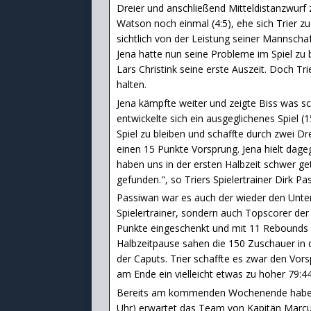
Dreier und anschließend Mitteldistanzwurf 
Watson noch einmal (4:5), ehe sich Trier z
sichtlich von der Leistung seiner Mannschaf
Jena hatte nun seine Probleme im Spiel zu 
Lars Christink seine erste Auszeit. Doch Tr
halten.
Jena kämpfte weiter und zeigte Biss was sch
entwickelte sich ein ausgeglichenes Spiel (
Spiel zu bleiben und schaffte durch zwei D
einen 15 Punkte Vorsprung. Jena hielt dage
haben uns in der ersten Halbzeit schwer ge
gefunden.", so Triers Spielertrainer Dirk Pa
Passiwan war es auch der wieder den Unters
Spielertrainer, sondern auch Topscorer der
Punkte eingeschenkt und mit 11 Rebounds 
Halbzeitpause sahen die 150 Zuschauer in d
der Caputs. Trier schaffte es zwar den Vor
am Ende ein vielleicht etwas zu hoher 79:44
Bereits am kommenden Wochenende haben d
Uhr) erwartet das Team von Kapitän Marcus