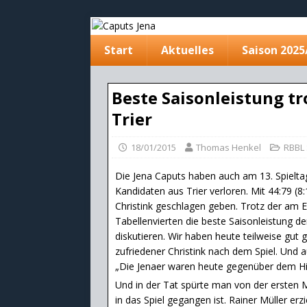
Start
Aktuelles
Saison 2025
Beste Saisonleistung tr
Trier
18/01/2015
Thomas Henkel
RBBL 
Die Jena Caputs haben auch am 13. Spielt
Kandidaten aus Trier verloren. Mit 44:79 (8
Christink geschlagen geben. Trotz der am 
Tabellenvierten die beste Saisonleistung de
diskutieren. Wir haben heute teilweise gut g
zufriedener Christink nach dem Spiel. Und a
„Die Jenaer waren heute gegenüber dem Hinsp
Und in der Tat spürte man von der ersten M
in das Spiel gegangen ist. Rainer Müller er