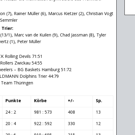
on (7), Rainer Müller (6), Marcus Kietzer (2), Christian Vogt
k Semmler
Trier:
(13/1), Marc van de Kuilen (9), Chad Jassman (8), Tyler
ertz (1), Peter Müller
K Rolling Devils 71:51
Rollers Zwickau 54:55
heelers – BG Baskets Hamburg 51:72
OLDMANN Dolphins Trier 44:79
SB Team Thüringen
Punkte
Körbe
+/-
Sp.
24 : 2
981 : 573
408
13
20 : 4
922 : 592
330
12
20 : 6
910 : 695
215
13