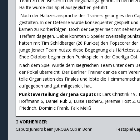
Team zu den Besten in der Regionalliga gehört. In den letzt
Hälfte wurde das Spiel ausgeglichen geführt.
Nach der Halbzeitansprache des Trainers gelang es den Cap
gestalten. In der Defense wurde konsequenter gespielt und d
kamen zu Korberfolgen. Doch der Gegner hielt mit sehensw
Treffern dagegen. Dabei konnten 5 Spieler zweistellig punkte
hatten mit Tim Schildberger (20 Punkte) den Topscorer der P
junge Jenaer Team nutzte diese Begegnung als Härtetest zu
Ende Oktober beginnenden Punktspiele in der Oberliga Ost.
Nach dem Spiel wurde dem siegreichen Team unter dem Bei
der Pokal überreicht. Der Berliner Trainer dankte dem Verein
tolle Organisation des Finales und lobte die Heimmannschaft
aufgegeben und gut mitgespielt hat.
Punkteverteilung der Jena Caputs II:
Lars Christink 19, 
Hoffmann 6, Daniel Rub 2, Luise Fischer2, Jeremie Tost 2
Friedrich, Dominic Frank, Falk Meliß
VORHERIGER
Caputs Juniors beim JUROBA Cup in Bonn
Testspiel Ca