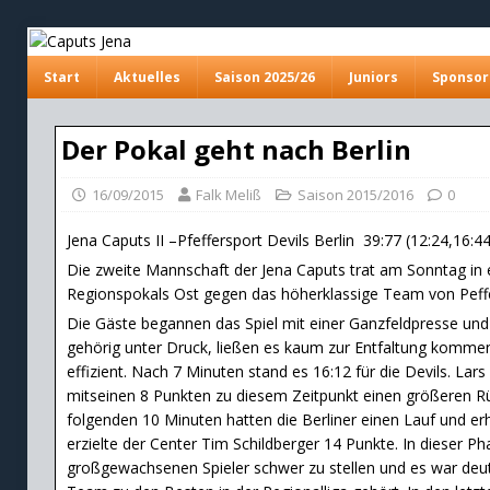
Start
Aktuelles
Saison 2025/26
Juniors
Sponsor
Der Pokal geht nach Berlin
16/09/2015
Falk Meliß
Saison 2015/2016
0
Jena Caputs II –Pfeffersport Devils Berlin 39:77 (12:24,16:4
Die zweite Mannschaft der Jena Caputs trat am Sonntag in e
Regionspokals Ost gegen das höherklassige Team von Peffer
Die Gäste begannen das Spiel mit einer Ganzfeldpresse un
gehörig unter Druck, ließen es kaum zur Entfaltung kommen 
effizient. Nach 7 Minuten stand es 16:12 für die Devils. Lars
mitseinen 8 Punkten zu diesem Zeitpunkt einen größeren R
folgenden 10 Minuten hatten die Berliner einen Lauf und er
erzielte der Center Tim Schildberger 14 Punkte. In dieser P
großgewachsenen Spieler schwer zu stellen und es war deut