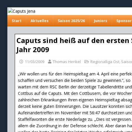
Start
Aktuelles
Saison 2025/26
Juniors
Sponsor
Caputs sind heiß auf den ersten 
Jahr 2009
11/03/2009
Thomas Henkel
Regionalliga Ost
,
Saiso
„Wir wollen uns für den Heimspieltag am 4. April eine perfe
schaffen und versuchen die beiden Spiele zu gewinnen.“, so 
warten mit dem RSC Berlin der derzeitige Tabellendritte und
Cottbus auf die Caputs. Mit den Cottbusern, die vor Wochen
zahlreichen Erkrankungen Ihren eigenen Heimspieltag absa
derzeit keine guten Erinnerungen. Die Lausitzer konnten sic
Aufeinandertreffen im November mit 56:47 durchsetzen un
Staffelfavoriten die erste Niederlage zu. „Dies ist vergessen
allem die Zuordnung in der Defense schlecht. Aber daran ha