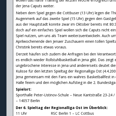
wollen das harte Training der letzten Woche erfolgreich um
der Jena Caputs weiter.
Neben dem Spiel gegen die Cottbuser (13 Uhr) legen die Thü
Augenmerk auf das zweite Spiel (15 Uhr) gegen den Gastge
aus der Hauptstadt konnte zwar im Oktober bereits mit 80
doch auf ein einfaches Spiel wollen sich die Caputs nicht ei
Spiel nutzen, um uns als Team weiterzuentwickeln. Auch u
Aprilwochenende den Jenaer Zuschauern einen tollen Spieltag 
Christink bereits etwas voraus.
Derzeit häufen sich zudem die Anfragen bei den Verantwort
es endlich wieder Rollstuhlbasketball in Jena gibt. Das zeigt 
ungebrochene Interesse in Jena und andererseits deutet die
Kulisse für den letzten Spieltag der Regionalliga Ost (4.4.2009
Jena gemeinsam mit den Fans ein wahres Basketballfest in 
Halle feiern und den möglichen Aufstieg in die 2. Bundesliga
Spielort:
Sporthalle Peter-Ustinov-Schule – Neue Kantstraße 23-24 /
– 14057 Berlin
Der 6. Spieltag der Regionalliga Ost im Überblick:
11 Uhr RSC Berlin 1 – LC Cottbus