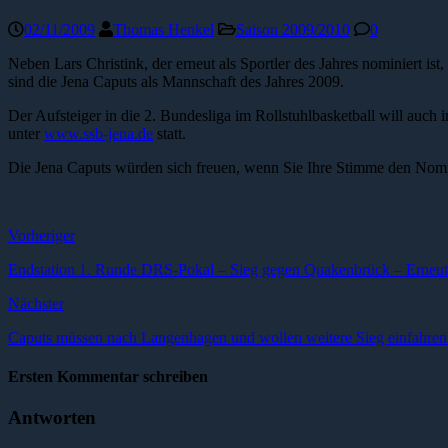
02/11/2009
Thomas Henkel
Saison 2009/2010
0
Neben Lars Christink, der erneut als Sportler des Jahres nominiert 
sind die Jena Caputs als Mannschaft des Jahres 2009.
Der Aufsteiger in die 2. Bundesliga im Rollstuhlbasketball will auch 
unter
www.ssb-jena.de
statt.
Die Jena Caputs würden sich freuen, wenn Sie Ihre Stimme den Nomin
Vorheriger
Endstation 1. Runde DRS-Pokal – Sieg gegen Quakenbrück – Erneut
Nächster
Caputs müssen nach Langenhagen und wollen weitere Sieg einfahren 
Ersten Kommentar schreiben
Antworten