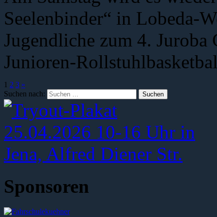
Seelenbinder“ in Lobeda-We
Jugendliche zum 4. Juroba 
Junioren-Rollstuhlbasketbal
1
2
3
»
Suchen nach:
Sponsoren