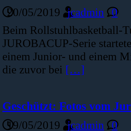
20/05/2019
jcadmin
0
Beim Rollstuhlbasketball-T
JUROBACUP-Serie startete 
einem Junior- und einem Mi
die zuvor bei
[…]
Geschützt: Fotos vom Jur
19/05/2019
jcadmin
0