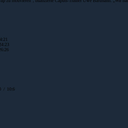
Cup zu motivieren“, bilanzierte Caputs-Trainer Uwe Bartmann. „Wir hat
:21
4:23
6:26
 / 10:6