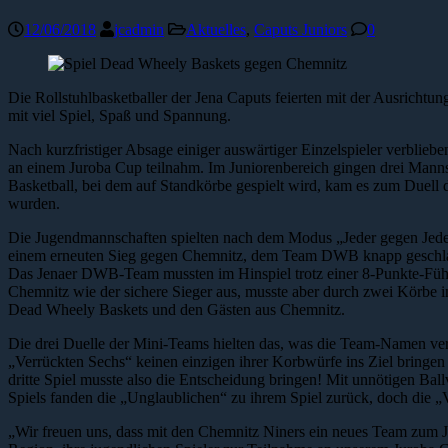
12/06/2018
jcadmin
Aktuelles
,
Caputs Juniors
0
Die Rollstuhlbasketballer der Jena Caputs feierten mit der Ausricht
mit viel Spiel, Spaß und Spannung.
Nach kurzfristiger Absage einiger auswärtiger Einzelspieler verblie
an einem Juroba Cup teilnahm. Im Juniorenbereich gingen drei Man
Basketball, bei dem auf Standkörbe gespielt wird, kam es zum Duell 
wurden.
Die Jugendmannschaften spielten nach dem Modus „Jeder gegen Jeden
einem erneuten Sieg gegen Chemnitz, dem Team DWB knapp geschlage
Das Jenaer DWB-Team mussten im Hinspiel trotz einer 8-Punkte-Führu
Chemnitz wie der sichere Sieger aus, musste aber durch zwei Körbe 
Dead Wheely Baskets und den Gästen aus Chemnitz.
Die drei Duelle der Mini-Teams hielten das, was die Team-Namen ver
„Verrückten Sechs“ keinen einzigen ihrer Korbwürfe ins Ziel bringen 
dritte Spiel musste also die Entscheidung bringen! Mit unnötigen Ba
Spiels fanden die „Unglaublichen“ zu ihrem Spiel zurück, doch die „V
„Wir freuen uns, dass mit den Chemnitz Niners ein neues Team zum J