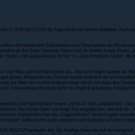
ung des 5. JUROBA CUPs für Jugendliche ein kleines Jubiläum. Auch wen
ben neben den heimischen Teilnehmern zwei Einzelspieler aus Plauen un
nschaften an den Start: Chemnitz Niners und die beiden Jenaer Team
der Teams „Die unglaublichen Sechs“ vs. „Die verrückten Sechs“, die b
“ eine Hin- und eine Rückrunde aus. Mit zwei Siegen gingen die Monst
n geben. Höhepunkt des Turniers waren sicherlich die nervenaufrei
ng zur Mitte der zweiten Halbzeit lange zittern, um dann den Vorspr
in der Schlussminute den nicht mehr für möglich gehaltenen Ausgleich
sprachen: Die Spielverläufe waren „verrückt“ und „unglaublich“. Das 
konnten. Das zweite Spiel war lange Zeit ausgeglichen, ehe sich die „
llverlusten ermöglichten hier die „Unglaublichen“ ihrem Gegner schnel
errückten“ ließen nichts mehr anbrennen und sicherten sich den Turnie
UROBA CUP gefunden hat. Als Neuling haben sie sich hervorragend gesc