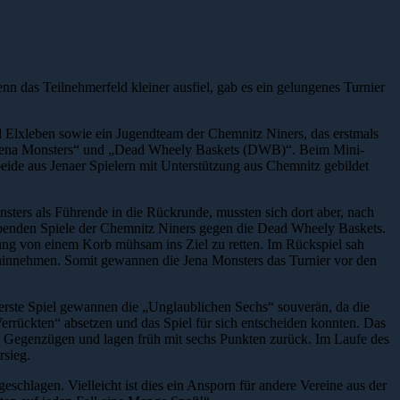
n das Teilnehmerfeld kleiner ausfiel, gab es ein gelungenes Turnier
d Elxleben sowie ein Jugendteam der Chemnitz Niners, das erstmals
s „Jena Monsters“ und „Dead Wheely Baskets (DWB)“. Beim Mini-
eide aus Jenaer Spielern mit Unterstützung aus Chemnitz gebildet
ers als Führende in die Rückrunde, mussten sich dort aber, nach
benden Spiele der Chemnitz Niners gegen die Dead Wheely Baskets.
ung von einem Korb mühsam ins Ziel zu retten. Im Rückspiel sah
 hinnehmen. Somit gewannen die Jena Monsters das Turnier vor den
erste Spiel gewannen die „Unglaublichen Sechs“ souverän, da die
Verrückten“ absetzen und das Spiel für sich entscheiden konnten. Das
le Gegenzügen und lagen früh mit sechs Punkten zurück. Im Laufe des
rsieg.
hlagen. Vielleicht ist dies ein Ansporn für andere Vereine aus der