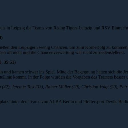
ts in Leipzig die Teams von Rising Tigers Leipzig und RSV Eintracht
4)
d ließen den Leipzigern wenig Chancen, um zum Korberfolg zu kommen.
hen oft nicht und die Chancenverwertung war nicht zufriedenstellend.
, 35:51)
 und kamen schwer ins Spiel. Mitte der Begegnung hatten sich die Jenae
tellinie kommt. In der Folge wurden die Vorgaben des Trainers besser 
2), Jeremie Tost (33), Rainer Müller (20), Christian Voigt (20), Patri
latz hinter den Teams von ALBA Berlin und Pfeffersport Devils Berli