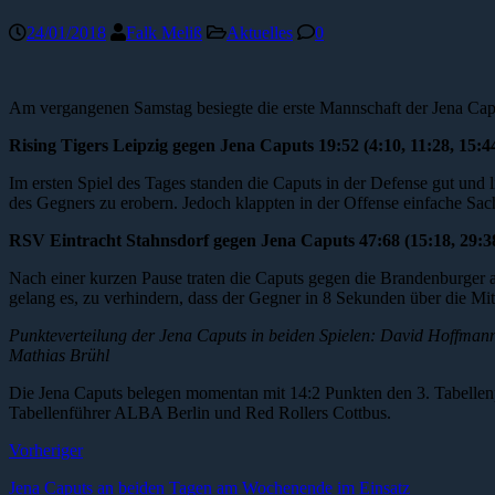
24/01/2018
Falk Meliß
Aktuelles
0
Am vergangenen Samstag besiegte die erste Mannschaft der Jena Capu
Rising Tigers Leipzig gegen Jena Caputs 19:52 (4:10, 11:28, 15:4
Im ersten Spiel des Tages standen die Caputs in der Defense gut un
des Gegners zu erobern. Jedoch klappten in der Offense einfache Sac
RSV Eintracht Stahnsdorf gegen Jena Caputs 47:68 (15:18, 29:38
Nach einer kurzen Pause traten die Caputs gegen die Brandenburger an
gelang es, zu verhindern, dass der Gegner in 8 Sekunden über die Mit
Punkteverteilung der Jena Caputs in beiden Spielen: David Hoffmann (4
Mathias Brühl
Die Jena Caputs belegen momentan mit 14:2 Punkten den 3. Tabellenp
Tabellenführer ALBA Berlin und Red Rollers Cottbus.
Vorheriger
Jena Caputs an beiden Tagen am Wochenende im Einsatz