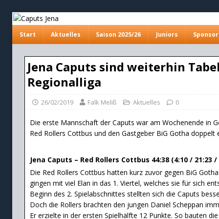
Start
Aktuelles
Saison 2025/26
Juniors
Sponsor
Jena Caputs sind weiterhin Tabe
Regionalliga
26/02/2019
Falk Meliß
Aktuelles
0
Die erste Mannschaft der Caputs war am Wochenende in G
Red Rollers Cottbus und den Gastgeber BiG Gotha doppelt e
Jena Caputs – Red Rollers Cottbus 44:38 (4:10 / 21:23 / 
Die Red Rollers Cottbus hatten kurz zuvor gegen BiG Goth
gingen mit viel Elan in das 1. Viertel, welches sie für sich e
Beginn des 2. Spielabschnittes stellten sich die Caputs besser
Doch die Rollers brachten den jungen Daniel Scheppan imme
Er erzielte in der ersten Spielhälfte 12 Punkte. So bauten di