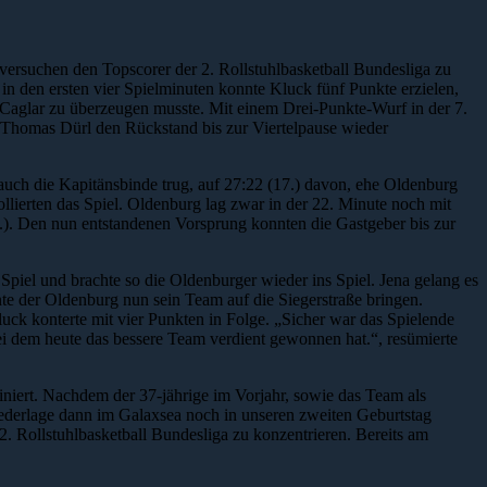
 versuchen den Topscorer der 2. Rollstuhlbasketball Bundesliga zu
n den ersten vier Spielminuten konnte Kluck fünf Punkte erzielen,
n Caglar zu überzeugen musste. Mit einem Drei-Punkte-Wurf in der 7.
n Thomas Dürl den Rückstand bis zur Viertelpause wieder
 auch die Kapitänsbinde trug, auf 27:22 (17.) davon, ehe Oldenburg
lierten das Spiel. Oldenburg lag zwar in der 22. Minute noch mit
25.). Den nun entstandenen Vorsprung konnten die Gastgeber bis zur
Spiel und brachte so die Oldenburger wieder ins Spiel. Jena gelang es
nte der Oldenburg nun sein Team auf die Siegerstraße bringen.
ck konterte mit vier Punkten in Folge. „Sicher war das Spielende
bei dem heute das bessere Team verdient gewonnen hat.“, resümierte
iniert. Nachdem der 37-jährige im Vorjahr, sowie das Team als
Niederlage dann im Galaxsea noch in unseren zweiten Geburtstag
r 2. Rollstuhlbasketball Bundesliga zu konzentrieren. Bereits am