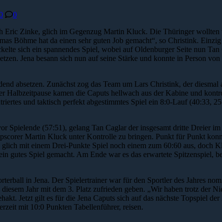
0
0
rch Eric Zinke, glich im Gegenzug Martin Kluck. Die Thüringer wollten
s Böhme hat da einen sehr guten Job gemacht“, so Christink. Einzig i
wickelte sich ein spannendes Spiel, wobei auf Oldenburger Seite nun Ta
etzen. Jena besann sich nun auf seine Stärke und konnte in Person vo
eidend absetzen. Zunächst zog das Team um Lars Christink, der diesmal
er Halbzeitpause kamen die Caputs hellwach aus der Kabine und kontrol
riertes und taktisch perfekt abgestimmtes Spiel ein 8:0-Lauf (40:33, 
r Spielende (57:51), gelang Tan Caglar der insgesamt dritte Dreier im 
opscorer Martin Kluck unter Kontrolle zu bringen. Punkt für Punkt kon
glich mit einem Drei-Punkte Spiel noch einem zum 60:60 aus, doch Klu
 ein gutes Spiel gemacht. Am Ende war es das erwartete Spitzenspiel, 
rball in Jena. Der Spielertrainer war für den Sportler des Jahres nom
n diesem Jahr mit dem 3. Platz zufrieden geben. „Wir haben trotz der 
hakt. Jetzt gilt es für die Jena Caputs sich auf das nächste Topspiel de
zeit mit 10:0 Punkten Tabellenführer, reisen.