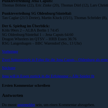
Punkteverteilung Jena Caputs:
Thomas Böhme (22), Eric Zinke (20), Thomas Dürl (12), Lars Christi
Punkteverteilung SG Oldenburg/Sünteltal:
Tan Caglar (21/3 Dreier), Martin Kluck (15/1), Thomas Schröder (8),
Der 6. Spieltag im Überblick:
Köln 99ers 2 – ALBA Berlin 1 74:45
SG Oldenburg/Sünteltal 1 – Jena Caputs 64:60
Dragon Wheelers im QTSV – HRB Essen 36:76
RSG Langenhagen – BBC Warendorf (So., 13 Uhr)
Vorheriger
Zwei Spitzenspiele in Folge für die Jena Caputs – Oldenburg als erst
Nächster
Jena will in Essen zurück in die Erfolgsspur – Alle Spieler fit
Ersten Kommentar schreiben
Antworten
Du musst
angemeldet
sein, um einen Kommentar abzugeben.