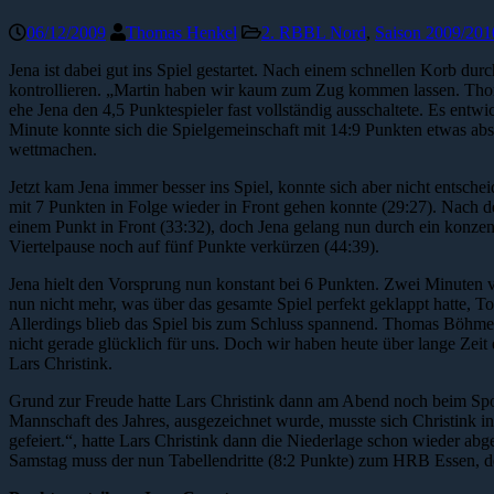
06/12/2009
Thomas Henkel
2. RBBL Nord
,
Saison 2009/201
Jena ist dabei gut ins Spiel gestartet. Nach einem schnellen Korb du
kontrollieren. „Martin haben wir kaum zum Zug kommen lassen. Thoma
ehe Jena den 4,5 Punktespieler fast vollständig ausschaltete. Es ent
Minute konnte sich die Spielgemeinschaft mit 14:9 Punkten etwas abs
wettmachen.
Jetzt kam Jena immer besser ins Spiel, konnte sich aber nicht entsch
mit 7 Punkten in Folge wieder in Front gehen konnte (29:27). Nach d
einem Punkt in Front (33:32), doch Jena gelang nun durch ein konzent
Viertelpause noch auf fünf Punkte verkürzen (44:39).
Jena hielt den Vorsprung nun konstant bei 6 Punkten. Zwei Minuten vo
nun nicht mehr, was über das gesamte Spiel perfekt geklappt hatte, T
Allerdings blieb das Spiel bis zum Schluss spannend. Thomas Böhme 
nicht gerade glücklich für uns. Doch wir haben heute über lange Zeit
Lars Christink.
Grund zur Freude hatte Lars Christink dann am Abend noch beim Sporte
Mannschaft des Jahres, ausgezeichnet wurde, musste sich Christink i
gefeiert.“, hatte Lars Christink dann die Niederlage schon wieder abge
Samstag muss der nun Tabellendritte (8:2 Punkte) zum HRB Essen, der