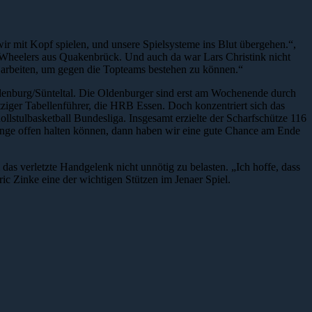
ir mit Kopf spielen, und unsere Spielsysteme ins Blut übergehen.“,
n Wheelers aus Quakenbrück. Und auch da war Lars Christink nicht
t arbeiten, um gegen die Topteams bestehen zu können.“
denburg/Sünteltal. Die Oldenburger sind erst am Wochenende durch
tziger Tabellenführer, die HRB Essen. Doch konzentriert sich das
lstulbasketball Bundesliga. Insgesamt erzielte der Scharfschütze 116
 lange offen halten können, dann haben wir eine gute Chance am Ende
 verletzte Handgelenk nicht unnötig zu belasten. „Ich hoffe, dass
ic Zinke eine der wichtigen Stützen im Jenaer Spiel.