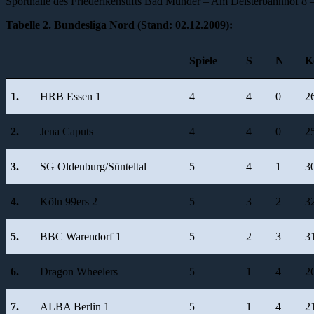
Sporthalle des Friederikenstifts Bad Münder – Am Deisterbahnhof 
Tabelle 2. Bundesliga Nord (Stand: 02.12.2009):
Spiele
S
N
K
1.
HRB Essen 1
4
4
0
2
2.
Jena Caputs
4
4
0
2
3.
SG Oldenburg/Sünteltal
5
4
1
3
4.
Köln 99ers 2
5
3
2
3
5.
BBC Warendorf 1
5
2
3
3
6.
Dragon Wheelers
5
1
4
2
7.
ALBA Berlin 1
5
1
4
2