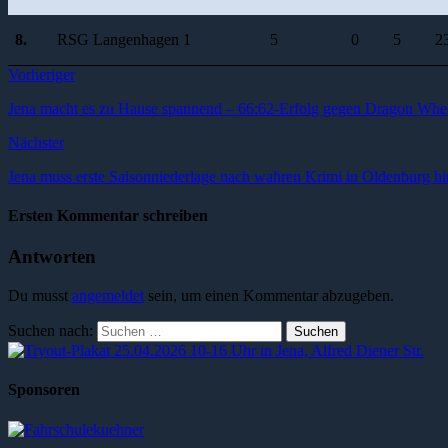
8.
RSG Langenhagen 1
5
0
5
2
Vorheriger
Jena macht es zu Hause spannend – 66:62-Erfolg gegen Dragon Whe
Nächster
Jena muss erste Saisonniederlage nach wahren Krimi in Oldenburg 
Ersten Kommentar schreiben
Antworten
Du musst
angemeldet
sein, um einen Kommentar abzugeben.
Suchen nach:
Sponsoren