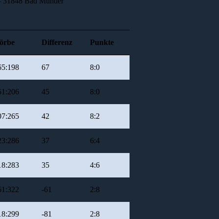
8 – 31848 Bad Münder
örbe
Differenz
Punkte
65:198
67
8:0
51:206
45
8:0
07:265
42
8:2
23:286
37
6:4
18:283
35
4:6
61:322
-61
2:8
18:299
-81
2:8