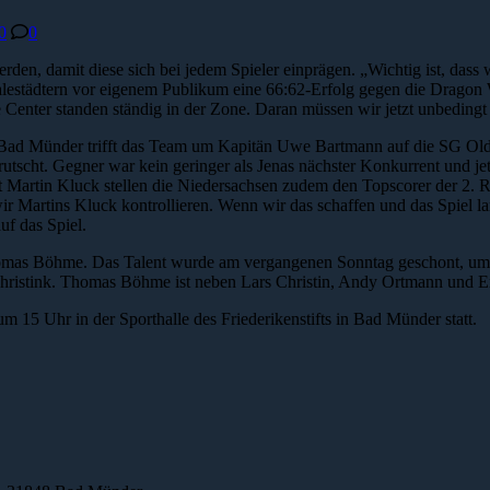
0
0
n, damit diese sich bei jedem Spieler einprägen. „Wichtig ist, dass w
Saalestädtern vor eigenem Publikum eine 66:62-Erfolg gegen die Drago
 Center standen ständig in der Zone. Daran müssen wir jetzt unbeding
In Bad Münder trifft das Team um Kapitän Uwe Bartmann auf die SG Ol
utscht. Gegner war kein geringer als Jenas nächster Konkurrent und je
Martin Kluck stellen die Niedersachsen zudem den Topscorer der 2. Rol
wir Martins Kluck kontrollieren. Wenn wir das schaffen und das Spiel
uf das Spiel.
mas Böhme. Das Talent wurde am vergangenen Sonntag geschont, um das
 Christink. Thomas Böhme ist neben Lars Christin, Andy Ortmann und Er
 15 Uhr in der Sporthalle des Friederikenstifts in Bad Münder statt.