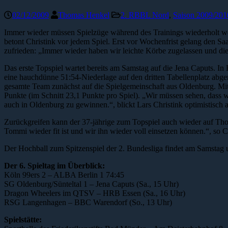
02/12/2009
Thomas Henkel
2. RBBL Nord
,
Saison 2009/201
Immer wieder müssen Spielzüge während des Trainings wiederholt werde
betont Christink vor jedem Spiel. Erst vor Wochenfrist gelang den 
zufrieden: „Immer wieder haben wir leichte Körbe zugelassen und die
Das erste Topspiel wartet bereits am Samstag auf die Jena Caputs. 
eine hauchdünne 51:54-Niederlage auf den dritten Tabellenplatz abger
gesamte Team zunächst auf die Spielgemeinschaft aus Oldenburg. Mit 
Punkte (im Schnitt 23,1 Punkte pro Spiel). „Wir müssen sehen, dass 
auch in Oldenburg zu gewinnen.“, blickt Lars Christink optimistisch a
Zurückgreifen kann der 37-jährige zum Topspiel auch wieder auf Tho
Tommi wieder fit ist und wir ihn wieder voll einsetzen können.“, so
Der Hochball zum Spitzenspiel der 2. Bundesliga findet am Samstag um
Der 6. Spieltag im Überblick:
Köln 99ers 2 – ALBA Berlin 1 74:45
SG Oldenburg/Sünteltal 1 – Jena Caputs (Sa., 15 Uhr)
Dragon Wheelers im QTSV – HRB Essen (Sa., 16 Uhr)
RSG Langenhagen – BBC Warendorf (So., 13 Uhr)
Spielstätte: