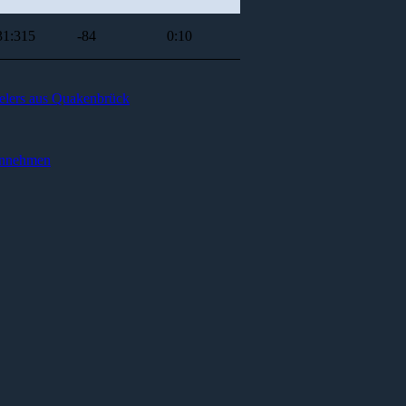
31:315
-84
0:10
elers aus Quakenbrück
hinnehmen