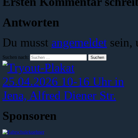
Ersten Kommentar schrei
Antworten
Du musst
angemeldet
sein,
Suchen nach:
Sponsoren