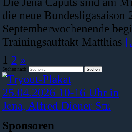
Die Jena Caputs sind am Mi
die neue Bundesligasaison 
Septemberwochenende beginn
Trainingsauftakt Matthias
[
1
2
»
Suchen nach:
Sponsoren