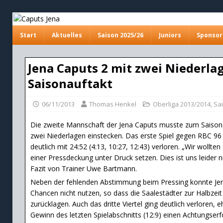
Start
Aktuelles
Saison 2025/26
Juniors
Sponsor
Jena Caputs 2 mit zwei Niederl
Saisonauftakt
06/11/2013
Thomas Henkel
Oberliga 2013/2014
,
Sa
Die zweite Mannschaft der Jena Caputs musste zum Saisonau
zwei Niederlagen einstecken. Das erste Spiel gegen RBC 96
deutlich mit 24:52 (4:13, 10:27, 12:43) verloren. „Wir wollte
einer Pressdeckung unter Druck setzen. Dies ist uns leider n
Fazit von Trainer Uwe Bartmann.
Neben der fehlenden Abstimmung beim Pressing konnte Jen
Chancen nicht nutzen, so dass die Saalestädter zur Halbzeit 
zurücklagen. Auch das dritte Viertel ging deutlich verloren
Gewinn des letzten Spielabschnitts (12:9) einen Achtungserf