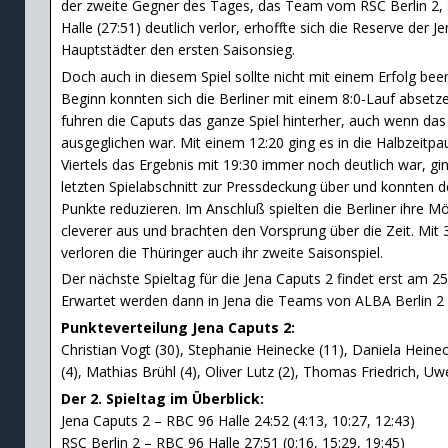
der zweite Gegner des Tages, das Team vom RSC Berlin 2, s
Halle (27:51) deutlich verlor, erhoffte sich die Reserve der 
Hauptstädter den ersten Saisonsieg.
Doch auch in diesem Spiel sollte nicht mit einem Erfolg bee
Beginn konnten sich die Berliner mit einem 8:0-Lauf absetz
fuhren die Caputs das ganze Spiel hinterher, auch wenn das S
ausgeglichen war. Mit einem 12:20 ging es in die Halbzeitp
Viertels das Ergebnis mit 19:30 immer noch deutlich war, gi
letzten Spielabschnitt zur Pressdeckung über und konnten 
Punkte reduzieren. Im Anschluß spielten die Berliner ihre M
cleverer aus und brachten den Vorsprung über die Zeit. Mit 3
verloren die Thüringer auch ihr zweite Saisonspiel.
Der nächste Spieltag für die Jena Caputs 2 findet erst am 25.
Erwartet werden dann in Jena die Teams von ALBA Berlin 2 
Punkteverteilung Jena Caputs 2:
Christian Vogt (30), Stephanie Heinecke (11), Daniela Heine
(4), Mathias Brühl (4), Oliver Lutz (2), Thomas Friedrich, 
Der 2. Spieltag im Überblick:
Jena Caputs 2 – RBC 96 Halle 24:52 (4:13, 10:27, 12:43)
RSC Berlin 2 – RBC 96 Halle 27:51 (0:16, 15:29, 19:45)