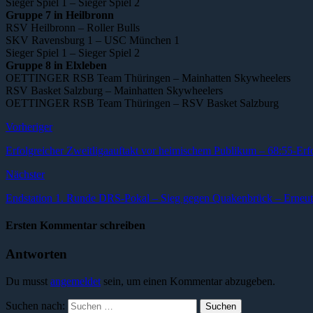
Sieger Spiel 1 – Sieger Spiel 2
Gruppe 7 in Heilbronn
RSV Heilbronn – Roller Bulls
SKV Ravensburg 1 – USC München 1
Sieger Spiel 1 – Sieger Spiel 2
Gruppe 8 in Elxleben
OETTINGER RSB Team Thüringen – Mainhatten Skywheelers
RSV Basket Salzburg – Mainhatten Skywheelers
OETTINGER RSB Team Thüringen – RSV Basket Salzburg
Vorheriger
Erfolgreicher Zweitligaauftakt vor heimischem Publikum – 68:55-E
Nächster
Endstation 1. Runde DRS-Pokal – Sieg gegen Quakenbrück – Erneut
Ersten Kommentar schreiben
Antworten
Du musst
angemeldet
sein, um einen Kommentar abzugeben.
Suchen nach: