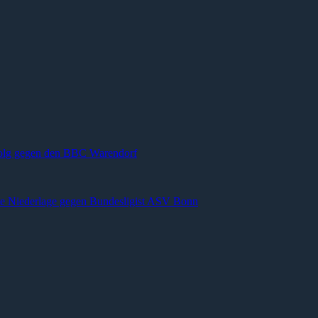
rfolg gegen den BBC Warendorf
e Niederlage gegen Bundesligist ASV Bonn