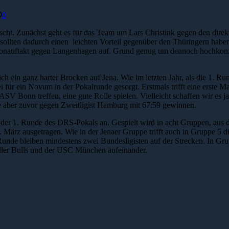
0
ischt. Zunächst geht es für das Team um Lars Christink gegen den dir
d sollten dadurch einen leichten Vorteil gegenüber den Thüringern hab
sonauftakt gegen Langenhagen auf. Grund genug um dennoch hochkonzent
ein ganz harter Brocken auf Jena. Wie im letzten Jahr, als die 1. Rund
r ein Novum in der Pokalrunde gesorgt. Erstmals trifft eine erste Ma
ASV Bonn treffen, eine gute Rolle spielen. Vielleicht schaffen wir es ja
te aber zuvor gegen Zweitligist Hamburg mit 67:59 gewinnen.
 der 1. Runde des DRS-Pokals an. Gespielt wird in acht Gruppen, aus de
8. März ausgetragen. Wie in der Jenaer Gruppe trifft auch in Gruppe 5 
. Runde bleiben mindestens zwei Bundesligisten auf der Strecken. In 
oller Bulls und der USC München aufeinander.