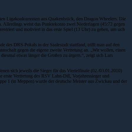
ekten Ligakonkurrenten aus Quakenbrück, den Dragon Wheelers. Die
en. Allerdings weist das Punktekonto zwei Niederlagen (45:72 gegen
riert und motiviert in das erste Spiel (13 Uhr) zu gehen, um sich
e des DRS-Pokals in der Saalestadt stattfand, trifft man auf den
nnschaft gegen die eigene zweite Vertretung an. „Wir wollen, einen
 diesmal etwas länger die Großen zu ärgern.“, zeigt sich Lars
nen sich jeweils die Sieger für das Viertelfinale (02./03.01.2010)
die erste Vertretung des RSV Lahn-Dill, Vorjahressieger und
Gruppe 1 (in Meppen) wurde der deutsche Meister aus Zwickau und der