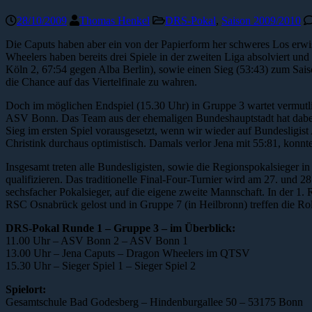
28/10/2009
Thomas Henkel
DRS-Pokal
,
Saison 2009/2010
Die Caputs haben aber ein von der Papierform her schweres Los erw
Wheelers haben bereits drei Spiele in der zweiten Liga absolviert un
Köln 2, 67:54 gegen Alba Berlin), sowie einen Sieg (53:43) zum Sai
die Chance auf das Viertelfinale zu wahren.
Doch im möglichen Endspiel (15.30 Uhr) in Gruppe 3 wartet vermutlich 
ASV Bonn. Das Team aus der ehemaligen Bundeshauptstadt hat dabei fü
Sieg im ersten Spiel vorausgesetzt, wenn wir wieder auf Bundesligist 
Christink durchaus optimistisch. Damals verlor Jena mit 55:81, konn
Insgesamt treten alle Bundesligisten, sowie die Regionspokalsieger in
qualifizieren. Das traditionelle Final-Four-Turnier wird am 27. und 2
sechsfacher Pokalsieger, auf die eigene zweite Mannschaft. In der 1
RSC Osnabrück gelost und in Gruppe 7 (in Heilbronn) treffen die R
DRS-Pokal Runde 1 – Gruppe 3 – im Überblick:
11.00 Uhr – ASV Bonn 2 – ASV Bonn 1
13.00 Uhr – Jena Caputs – Dragon Wheelers im QTSV
15.30 Uhr – Sieger Spiel 1 – Sieger Spiel 2
Spielort:
Gesamtschule Bad Godesberg – Hindenburgallee 50 – 53175 Bonn