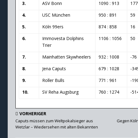
3.
ASV Bonn
1090 : 913
177
4.
USC München
950 : 891
59
5.
Köln 99ers
874 : 858
16
6.
Immovesta Dolphins
1106 : 1056
50
Trier
7.
Mainhatten Skywheelers
932 : 1008
-76
8.
Jena Caputs
679 : 1028
-34
9.
Roller Bulls
771 : 961
-19
10.
SV Reha Augsburg
760 : 1274
-51
VORHERIGER
Caputs müssen zum Weltpokalsieger aus
Gegen Köln 
Wetzlar – Wiedersehen mit alten Bekannten