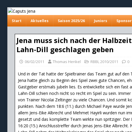
Start
Aktuelles
Saison 2025/26
Juniors
Sponsor
Jena muss sich nach der Halbzei
Lahn-Dill geschlagen geben
06/02/2011
Thomas Henkel
RBBL 2010/2011
0
Und in der Tat hatte der Spieltrainer das Team gut auf den T
Jena hatte gleich zu Beginn des Spiel zwei gute Chancen, e
Gastgeber erstmals jubeln lies. Es entwickelte sich ein fast
Lahn-Dill schien noch nicht so recht im Spiel zu sein. Imm
von Trainer Nicolai Zeltinger zu viele Chancen. Und somit 
punkten. Nach dem 18:6 (11.) durch Michael Paye wurde Jena
allem Jens-Eike Albrecht und Mehmet Hayirli wurden nun im
gesetzt und das komplette Team wirkte nun spritziger. Der 
16:20 (15.) Anschlusstreffer durch Jenas Jens-Eike Albrecht.