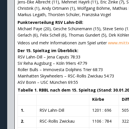
Jens-Eike Albrecht (11), Mehmet Hayirli (11), Eric Zinke (7), 
Christink (1), Andy Ortmann (1), Wolfgang Böhme, Mathias 
Markus Legath, Thorsten Schüler, Franziska Vogel
Punkteverteilung RSV Lahn-Dill:
Michael Paye (20), Gesche Schünemann (15), Steve Serio (12
Gerlach (6), Felix Schell (6), Thomas Gundert (5), Dirk Köhle
Videos und mehr Informationen zum Spiel unter
www.mitte
Der 15. Spieltag im Überblick:
RSV Lahn-Dill – Jena Caputs 78:33
SV Reha Augsburg – Köln 99ers 47:79
Roller Bulls – Immovesta Dolphins Trier 68:73
Mainhatten Skywheelers – RSC-Rollis Zwickau 54:73
ASV Bonn – USC München 69:55
Tabelle 1. RBBL nach dem 15. Spieltag (Stand: 30.01.20
Körbe
Dif
1.
RSV Lahn-Dill
1201 : 696
505
2.
RSC-Rollis Zwickau
1106 : 784
322