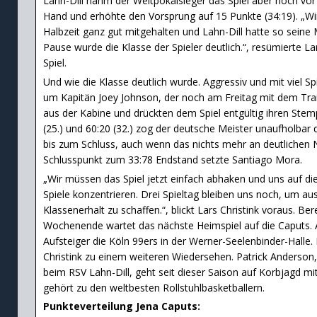
Lahn-Dill nahm der Weltpokalsieger das Spiel aber noch vor
Hand und erhöhte den Vorsprung auf 15 Punkte (34:19). „Wir
Halbzeit ganz gut mitgehalten und Lahn-Dill hatte so sein
Pause wurde die Klasse der Spieler deutlich.“, resümierte L
Spiel.
Und wie die Klasse deutlich wurde. Aggressiv und mit viel Sp
um Kapitän Joey Johnson, der noch am Freitag mit dem Tra
aus der Kabine und drückten dem Spiel entgültig ihren Stemp
(25.) und 60:20 (32.) zog der deutsche Meister unaufholbar
bis zum Schluss, auch wenn das nichts mehr an deutlichen 
Schlusspunkt zum 33:78 Endstand setzte Santiago Mora.
„Wir müssen das Spiel jetzt einfach abhaken und uns auf d
Spiele konzentrieren. Drei Spieltag bleiben uns noch, um au
Klassenerhalt zu schaffen.“, blickt Lars Christink voraus. 
Wochenende wartet das nächste Heimspiel auf die Caputs.
Aufsteiger die Köln 99ers in der Werner-Seelenbinder-Halle
Christink zu einem weiteren Wiedersehen. Patrick Anderson
beim RSV Lahn-Dill, geht seit dieser Saison auf Korbjagd m
gehört zu den weltbesten Rollstuhlbasketballern.
Punkteverteilung Jena Caputs: