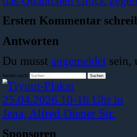
das Quäntchen Glück gegen
Ersten Kommentar schrei
Antworten
Du musst
angemeldet
sein,
Suchen nach:
Sponsoren