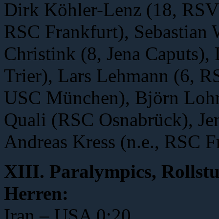
Dirk Köhler-Lenz (18, RSV 
RSC Frankfurt), Sebastian 
Christink (8, Jena Caputs),
Trier), Lars Lehmann (6, RS
USC München), Björn Lo
Quali (RSC Osnabrück), J
Andreas Kress (n.e., RSC F
XIII. Paralympics, Rollstu
Herren:
Iran – USA 0:20