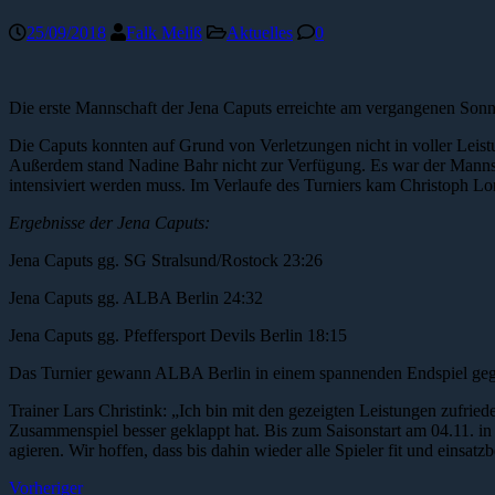
25/09/2018
Falk Meliß
Aktuelles
0
Die erste Mannschaft der Jena Caputs erreichte am vergangenen Sonn
Die Caputs konnten auf Grund von Verletzungen nicht in voller Leist
Außerdem stand Nadine Bahr nicht zur Verfügung. Es war der Manns
intensiviert werden muss. Im Verlaufe des Turniers kam Christoph Lor
Ergebnisse der Jena Caputs:
Jena Caputs gg. SG Stralsund/Rostock 23:26
Jena Caputs gg. ALBA Berlin 24:32
Jena Caputs gg. Pfeffersport Devils Berlin 18:15
Das Turnier gewann ALBA Berlin in einem spannenden Endspiel geg
Trainer Lars Christink: „Ich bin mit den gezeigten Leistungen zufrie
Zusammenspiel besser geklappt hat. Bis zum Saisonstart am 04.11. in
agieren. Wir hoffen, dass bis dahin wieder alle Spieler fit und einsatzb
Vorheriger