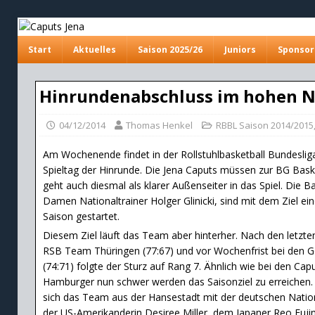
Start
Aktuelles
Saison 2025/26
Juniors
Sponsor
Hinrundenabschluss im hohen 
04/12/2014
Thomas Henkel
RBBL Saison 2014/2015
Am Wochenende findet in der Rollstuhlbasketball Bundesliga 
Spieltag der Hinrunde. Die Jena Caputs müssen zur BG Bas
geht auch diesmal als klarer Außenseiter in das Spiel. Die Ba
Damen Nationaltrainer Holger Glinicki, sind mit dem Ziel eine
Saison gestartet.
Diesem Ziel läuft das Team aber hinterher. Nach den letzt
RSB Team Thüringen (77:67) und vor Wochenfrist bei den G
(74:71) folgte der Sturz auf Rang 7. Ähnlich wie bei den Capu
Hamburger nun schwer werden das Saisonziel zu erreichen. 
sich das Team aus der Hansestadt mit der deutschen Nationa
der US-Amerikanderin Desiree Miller, dem Japaner Reo Fuj