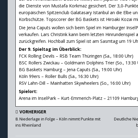
die Dienste von Mustafa Korkmaz gesichert. Der 3,0-Punkte
europäischen Spitzenclub Galatasary Istanbul an die Elbe un
Korbschütze. Topscorer der BG Baskets ist Hiroaki Kozai mi
Die Jena Caputs wollen sich beim Spiel im Hamburger InselP
verkaufen. Lars Christink kann beim letzten Hinrundenspiel
zurückgreifen. Hochball zum Spiel ist am Sasmtag um 19 Uh
Der 9. Spieltag im Überblick:
FCK Rolling Devils – RSB Team Thüringen (Sa., 18:00 Uhr)
BSC Rollers Zwickau – Goldmann Dolphins Trier (So., 13:30 
BG Baskets Hamburg – Jena Caputs (Sa., 19:00 Uhr)
Köln 99ers – Roller Bulls (Sa., 16:30 Uhr)
RSV Lahn-Dill – Mainhatten Skywheelers (So., 16:00 Uhr)
Spielort:
Arena im InselPark – Kurt-Emmerich-Platz – 21109 Hambur
VORHERIGER
8. Niederlage in Folge – Köln nimmt Punkte mit
Deutliche Ni
ins Rheinland