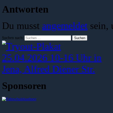
Antworten
Du musst
angemeldet
sein,
Suchen nach:
Sponsoren