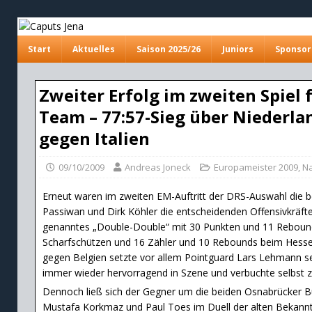
Start
Aktuelles
Saison 2025/26
Juniors
Sponsor
Zweiter Erfolg im zweiten Spiel 
Team – 77:57-Sieg über Niederl
gegen Italien
09/10/2009
Andreas Joneck
Europameister 2009
,
Na
Erneut waren im zweiten EM-Auftritt der DRS-Auswahl die 
Passiwan und Dirk Köhler die entscheidenden Offensivkräfte
genanntes „Double-Double“ mit 30 Punkten und 11 Rebound
Scharfschützen und 16 Zähler und 10 Rebounds beim Hesse
gegen Belgien setzte vor allem Pointguard Lars Lehmann s
immer wieder hervorragend in Szene und verbuchte selbst zw
Dennoch ließ sich der Gegner um die beiden Osnabrücker B
Mustafa Korkmaz und Paul Toes im Duell der alten Bekannte