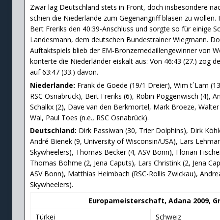
Zwar lag Deutschland stets in Front, doch insbesondere n
schien die Niederlande zum Gegenangriff blasen zu wollen. I
Bert Freriks den 40:39-Anschluss und sorgte so für einige S
Landesmann, dem deutschen Bundestrainer Wiegmann. Doch
Auftaktspiels blieb der EM-Bronzemedaillengewinner von W
konterte die Niederländer eiskalt aus: Von 46:43 (27.) zog d
auf 63:47 (33.) davon.
Niederlande:
Frank de Goede (19/1 Dreier), Wim t´Lam (13
RSC Osnabrück), Bert Freriks (6), Robin Poggenwisch (4), An
Schalkx (2), Dave van den Berkmortel, Mark Broeze, Walte
Wal, Paul Toes (n.e., RSC Osnabrück).
Deutschland:
Dirk Passiwan (30, Trier Dolphins), Dirk Köhle
André Bienek (9, University of Wisconsin/USA), Lars Lehma
Skywheelers), Thomas Becker (4, ASV Bonn), Florian Fische
Thomas Böhme (2, Jena Caputs), Lars Christink (2, Jena Ca
ASV Bonn), Matthias Heimbach (RSC-Rollis Zwickau), Andre
Skywheelers).
Europameisterschaft, Adana 2009, G
Türkei
Schweiz