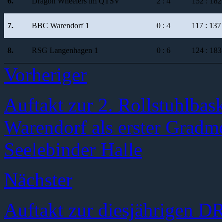
6.
Dragon Wheelers im QTSV
2 : 4
152 : 182
7.
BBC Warendorf 1
0 : 4
117 : 137
8.
RSG Langenhagen 1
0 : 6
124 : 183
Vorheriger
Auftakt zur 2. Rollstuhlbas
Warendorf als erster Gradme
Seelebinder Halle
Nächster
Auftakt zur diesjährigen D