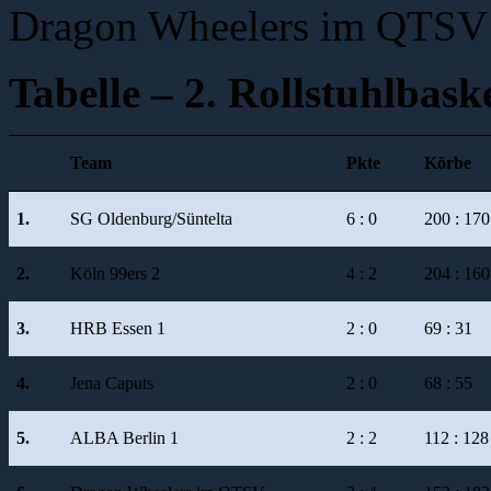
Dragon Wheelers im QTSV 
Tabelle – 2. Rollstuhlbask
Team
Pkte
Körbe
1.
SG Oldenburg/Süntelta
6 : 0
200 : 170
2.
Köln 99ers 2
4 : 2
204 : 160
3.
HRB Essen 1
2 : 0
69 : 31
4.
Jena Caputs
2 : 0
68 : 55
5.
ALBA Berlin 1
2 : 2
112 : 128