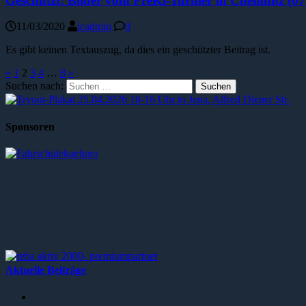
Geschützt: Bilder vom FreKi-Turnier in Chemnitz (07
11/03/2020
jcadmin
0
Es gibt keinen Textauszug, da dies ein geschützter Beitrag ist.
«
1
2
3
4
…
8
»
Suchen nach:
Sponsoren
Aktuelle Beiträge