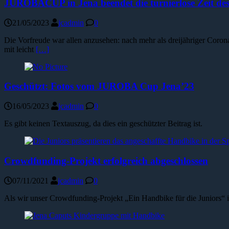
JUROBACUP in Jena beendet die turnierlose Zeit de
21/05/2023
jcadmin
0
Die Vorfreude war allen anzusehen: nach mehr als dreijähriger Cor
mit leicht
[…]
Geschützt: Fotos vom JUROBA Cup Jena’23
16/05/2023
jcadmin
0
Es gibt keinen Textauszug, da dies ein geschützter Beitrag ist.
Crowdfunding-Projekt erfolgreich abgeschlossen
07/11/2021
jcadmin
0
Als wir unser Crowdfunding-Projekt „Ein Handbike für die Juniors“