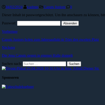
04/02/2024
jcadmin
Caputs Juniors
0
Dieser Inhalt ist passwortgeschützt. Um ihn anschauen zu können, bit
Passwort:
Vorheriger
Caputs Juniors holen zum Jahresauftakt in Trier den zweiten Platz
Nächster
Die Jena Caputs siegen in eigener Halle doppelt
Suchen nach:
Sponsoren