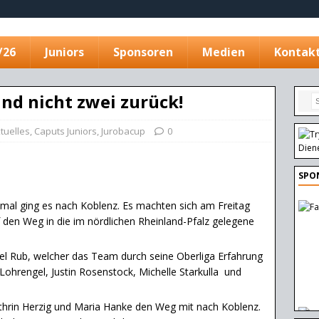
/26
Juniors
Sponsoren
Medien
Kontak
und nicht zwei zurück!
tuelles
,
Caputs Juniors
,
Jurobacup
0
SPO
smal ging es nach Koblenz. Es machten sich am Freitag
 den Weg in die im nördlichen Rheinland-Pfalz gelegene
el Rub, welcher das Team durch seine Oberliga Erfahrung
n Lohrengel, Justin Rosenstock, Michelle Starkulla und
thrin Herzig und Maria Hanke den Weg mit nach Koblenz.