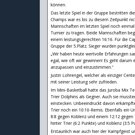
können.
Das letzte Spiel in der Gruppe bestritten d
Champs war es bis zu diesem Zeitpunkt nich
Mannschaften im letzten Spiel noch einma
Turnier zu tragen. Beide Mannschaften be
einem leistungsgerechten 16:16. Für die Cap
Gruppe der 5.Platz. Sieger wurden punktgle
„Wir haben heute wertvolle Erfahrungen sam
egal, wie oft wir gewinnen! Es geht darum
anzupassen und einzustimmen.“
Justin Lohrengel, welcher als einziger Cente
mit seiner Leistung sehr zufrieden.
Im Mini-Basketball hatte das Juroba Mix Te
Trier Dolphins als Gegner. Auch sie musste
einstecken. Unbeeindruckt davon erkämpft
Trier noch ein 10:10-Remis. Ebenfalls ein 
8:8 gegen Koblenz und einem 12:12 gegen T
hinter Trier (6:2 Punkte) und Koblenz (3:5 
Erstaunlich war auch hier der Kampfgeist 