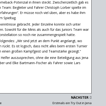
eback-Potenzial in ihnen steckt. Zwischenzeitlich gab es
Team: Begleiter und Fahrer Christoph Lorber spielte im
fahrungen“. Er müsse noch viel üben, aber es habe ihm
 Spieltag.
Erkenntnisse gebracht. Jeder Einzelne konnte sich unter
en. Sowohl für die Minis als auch für das Juniors Team war
onstellation so noch nie zusammengespielt hatte.
olgendes: „Wir sind jetzt an dem Punkt angelangt, wo
rückt. Es ist logisch, dass nicht alles beim ersten Turnier
ch einen großen Kampfgeist und Teamstärke gezeigt.“
 Helfer auszusprechen, ohne die eine Beteiligung aus Jena
ber und Elke Bartmann-Fischer als Fahrer sowie Lars
NÄCHSTER
le
Erstmals ein Try Out in Jena