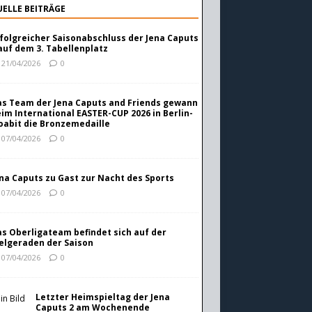
ELLE BEITRÄGE
folgreicher Saisonabschluss der Jena Caputs
auf dem 3. Tabellenplatz
21/04/2026
0
s Team der Jena Caputs and Friends gewann
im International EASTER-CUP 2026 in Berlin-
abit die Bronzemedaille
07/04/2026
0
na Caputs zu Gast zur Nacht des Sports
07/04/2026
0
s Oberligateam befindet sich auf der
elgeraden der Saison
07/04/2026
0
Letzter Heimspieltag der Jena
Caputs 2 am Wochenende