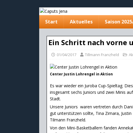
Start
Aktuelles
Saison 2025
Ein Schritt nach vorne 
01/04/2017
Tillmann Franzheld
Ak
Center Justin Lohrengel in Aktion
Es war wieder ein Juroba Cup-Spieltag. Die
insgesamt sechs Juniors und zwei Minis auf
Stadt.
Unsere Juniors waren vertreten durch Dani
gut unterstützen sollte, Tina Zimara, Justi
Tilmann Franzheld.
Von den Mini-Basketballern fanden Anneka