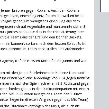
ie Jenaer Junioren gegen Koblenz. Auch den Koblenz
t gelungen, einen Sieg einzufahren. So wollten beide
l Vollgas geben, um wenigstens einen Sieg aus dem
gegneten sich auf Augenhöhe und man trennte sich mit
uts Juniors bedeutete dies in der Endplatzierung ihrer
ich die Teams aus der Eifel und den Bonner Baskets.
meln können“, so Lars nach dem letzten Spiel. „Es ist
 eine Harmonie im Team herzustellen, uns aufeinander
r agierte, traf die meisten Körbe für die Juniors und war
am mit den Jenaer Spielerinnen die Koblenz Lions und
n im ersten Spiel eine Niederlage von 10:4 gegen Koblenz
e man im nächsten Spiel nach einem 8:2-Rückstand gegen
Unentschieden gab es in den Rückrundenpartien mit einem
rier. Mit 3:5 Punkten belegte das Team den 3. Platz
Punkte; Sieger im direkten Vergleich gegen das Mix-Team)
und das Durchhaltevermögen der Minis, die auch nie