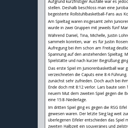
Aufgrund kurzfristiger Ausfälle war es jed
stellen. Deshalb beschloss man eine Jurob
begeisterte Rollstuhlbasketball-Fans aus Ko
Am Spieltag waren insgesamt zehn Juniore
wurde in zwei Gruppen mit jeweils fünf Man
Während Daniel, Tina, Michelle, Justin Lo
sammeln konnten, war es für Justin Rosen
Aufregung bei ihm schon am Freitag deutlic
Spannung auf den anstehenden Spieltag. 
Spielstätte und nach kurzer Begrüßung ging e
Das erste Spiel im Juniorenbasketball war 
verzeichneten die Caputs eine 8:4-Führung. 
zunächst sehr zufrieden. Doch auch bei ihm
Ende doch mit 8:12 verlor. Lars baute sei
neuem Mut dem zweiten Spiel gegen die B
eine 15:8-Niederlage.
Im dritten Spiel ging es gegen die RSG Eife
gewesen waren. Der letzte Sieg lag weit zu
überlegenen Eifeler entschieden das Spiel m
zweiten Halbzeit ein souveränes und ziels