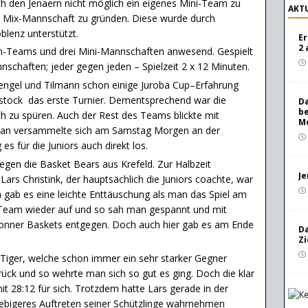
och den Jenaern nicht möglich ein eigenes Mini-Team zu
AKTU
a Mix-Mannschaft zu gründen. Diese wurde durch
blenz unterstützt.
Er
2 
n-Teams und drei Mini-Mannschaften anwesend. Gespielt
nschaften; jeder gegen jeden – Spielzeit 2 x 12 Minuten.
hrengel und Tilmann schon einige Juroba Cup–Erfahrung
stock das erste Turnier. Dementsprechend war die
Da
be
h zu spüren. Auch der Rest des Teams blickte mit
Mo
Man versammelte sich am Samstag Morgen an der
s für die Juniors auch direkt los.
gegen die Basket Bears aus Krefeld. Zur Halbzeit
Je
Lars Christink, der hauptsächlich die Juniors coachte, war
 gab es eine leichte Enttäuschung als man das Spiel am
n Team wieder auf und so sah man gespannt und mit
onner Baskets entgegen. Doch auch hier gab es am Ende
Da
Zi
l Tiger, welche schon immer ein sehr starker Gegner
rück und so wehrte man sich so gut es ging. Doch die klar
it 28:12 für sich. Trotzdem hatte Lars gerade in der
trebigeres Auftreten seiner Schützlinge wahrnehmen