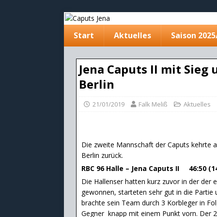
Start
Aktuelles
Saison 2025
Jena Caputs II mit Sieg
Berlin
21/01/2019
Falk Meliß
Aktuelles
Die zweite Mannschaft der Caputs kehrte 
Berlin zurück.
RBC 96 Halle – Jena Caputs II 46:50 (14:
Die Hallenser hatten kurz zuvor in der der
gewonnen, starteten sehr gut in die Partie
brachte sein Team durch 3 Korbleger in Folg
Gegner knapp mit einem Punkt vorn. Der 2. S