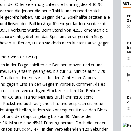
AKTU
pt in der Offense ermöglichten die Führung des RBC 96
sprachen die Jenaer die neue Taktik und erinnerten sich
Er
ele gedreht haben. Mit Beginn der 2. Spielhälfte setzten alle
2 
nd ließen den Ball im Angriff sehr gut laufen, so dass der
 39:31 verkürzt wurde. Beim Stand von 42:33 erhöhten die
chprozentig, drehten das Spiel und errangen den Sieg.
r diesen zu freuen, traten sie doch nach kurzer Pause gegen
Da
be
Mo
:18 / 21:33 / 37:37)
h in der Folge spielten die Berliner konzentrierter und
rtel. Den Jenaern gelang es, bis zur 13. Minute auf 17:20
Je
e Taktik um, indem sie die beiden Center der Caputs
m Eins-gegen-Eins an den Gegnern vorbeizukommen, da es
nter einen vernünftigen Block zu stellen. Die Berliner
 Punkte aus. Trainer Mathias Brühl erinnerte seine
Da
Zi
n Rückstand auch aufgeholt hat und besprach die neue
im Angriff helfen, indem sie konsequent für sie den Block
etzt und den Caputs gelang bis zur 30. Minute der
zur 36. Minute eine 45:41 Führung heraus. Doch die Jenaer
e knapp zurück (45:47). In den verbleibenden 120 Sekunden