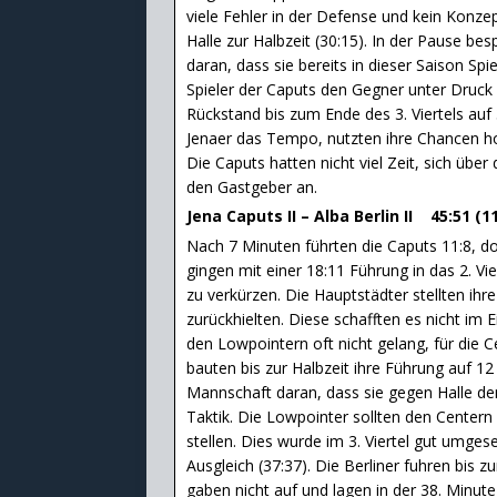
viele Fehler in der Defense und kein Konze
Halle zur Halbzeit (30:15). In der Pause be
daran, dass sie bereits in dieser Saison Spi
Spieler der Caputs den Gegner unter Druck u
Rückstand bis zum Ende des 3. Viertels auf
Jenaer das Tempo, nutzten ihre Chancen ho
Die Caputs hatten nicht viel Zeit, sich übe
den Gastgeber an.
Jena Caputs II – Alba Berlin II 45:51 (11
Nach 7 Minuten führten die Caputs 11:8, doc
gingen mit einer 18:11 Führung in das 2. Vie
zu verkürzen. Die Hauptstädter stellten ihr
zurückhielten. Diese schafften es nicht i
den Lowpointern oft nicht gelang, für die Ce
bauten bis zur Halbzeit ihre Führung auf 12
Mannschaft daran, dass sie gegen Halle de
Taktik. Die Lowpointer sollten den Centern 
stellen. Dies wurde im 3. Viertel gut umges
Ausgleich (37:37). Die Berliner fuhren bis 
gaben nicht auf und lagen in der 38. Minut